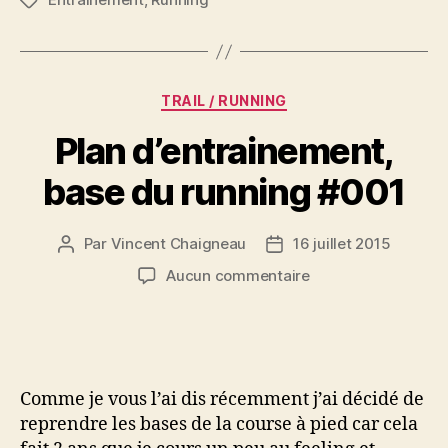
Étiquettes
Catégories
TRAIL / RUNNING
Plan d’entrainement,
base du running #001
Par
Vincent Chaigneau
16 juillet 2015
Auteur
Date
de
de
sur
Aucun commentaire
l’article
l’article
Plan
d’entrainement,
base
du
running
Comme je vous l’ai dis récemment j’ai décidé de
#001
reprendre les bases de la course à pied car cela