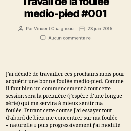
Travail de la foulée
medio-pied #001
Par
Vincent Chaigneau
23 juin 2015
Auteur
Date
de
de
sur
Aucun commentaire
l’article
l’article
Petite
sortie
matinale
–
Travail
J’ai décidé de travailler ces prochains mois pour
de
acquérir une bonne foulée medio-pied. Comme
la
il faut bien un commencement à tout cette
foulée
session sera la première (j’espère d’une longue
medio-
pied
série) qui me servira à mieux sentir ma
#001
foulée. Durant cette course j’ai essayer tout
d’abord de bien me concentrer sur ma foulée
« naturelle » puis progressivement j’ai modifié