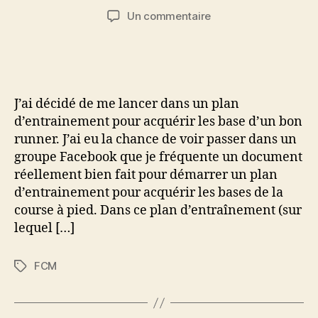
de
de
sur
Un commentaire
l’article
l’article
Comment
calculer
sa
FCM
(Fréquence
J’ai décidé de me lancer dans un plan
Cardiaque
d’entrainement pour acquérir les base d’un bon
Maximale)
runner. J’ai eu la chance de voir passer dans un
?
groupe Facebook que je fréquente un document
réellement bien fait pour démarrer un plan
d’entrainement pour acquérir les bases de la
course à pied. Dans ce plan d’entraînement (sur
lequel […]
FCM
Étiquettes