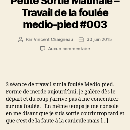
Petite Sortie Matinale –
Travail de la foulée
medio-pied #003
Par
Vincent Chaigneau
30 juin 2015
Auteur
Date
de
de
sur
Aucun commentaire
l’article
l’article
Petite
Sortie
Matinale
–
Travail
3 séance de travail sur la foulée Medio-pied.
de
Forme de merde aujourd’hui, je galère dès le
la
départ et du coup j’arrive pas à me concentrer
foulée
sur ma foulée. En même temps je me console
medio-
pied
en me disant que je suis sortie courir trop tard et
#003
que c’est de la faute à la canicule mais […]