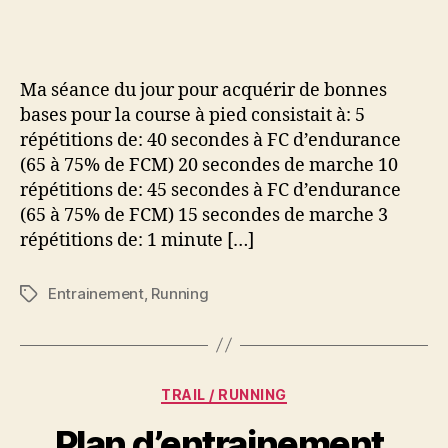
d’entrainement,
base
du
running
Ma séance du jour pour acquérir de bonnes
#003
bases pour la course à pied consistait à: 5
répétitions de: 40 secondes à FC d’endurance
(65 à 75% de FCM) 20 secondes de marche 10
répétitions de: 45 secondes à FC d’endurance
(65 à 75% de FCM) 15 secondes de marche 3
répétitions de: 1 minute […]
Entrainement
,
Running
Étiquettes
Catégories
TRAIL / RUNNING
Plan d’entrainement,