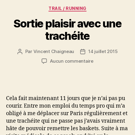
Catégories
TRAIL / RUNNING
Sortie plaisir avec une
trachéite
Par
Vincent Chaigneau
14 juillet 2015
Auteur
Date
de
de
sur
Aucun commentaire
l’article
l’article
Sortie
plaisir
avec
une
trachéite
Cela fait maintenant 11 jours que je n’ai pas pu
courir. Entre mon emploi du temps pro qui m’a
obligé à me déplacer sur Paris régulièrement et
une trachéite qui ne passe pas j’avais vraiment
hâte de pouvoir remettre les baskets. Suite à ma