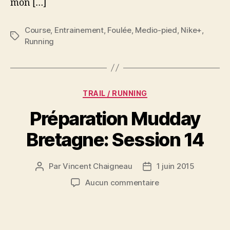
mon […]
Course
,
Entrainement
,
Foulée
,
Medio-pied
,
Nike+
,
Étiquettes
Running
Catégories
TRAIL / RUNNING
Préparation Mudday
Bretagne: Session 14
Par
Vincent Chaigneau
1 juin 2015
Auteur
Date
de
de
sur
Aucun commentaire
l’article
l’article
Préparation
Mudday
Bretagne:
Session