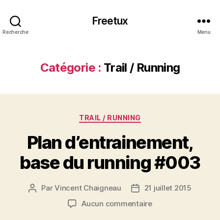
Freetux
Recherche
Menu
Catégorie :
Trail / Running
Catégories
TRAIL / RUNNING
Plan d’entrainement,
base du running #003
Par
Vincent Chaigneau
21 juillet 2015
Auteur
Date
de
de
sur
Aucun commentaire
l’article
l’article
Plan