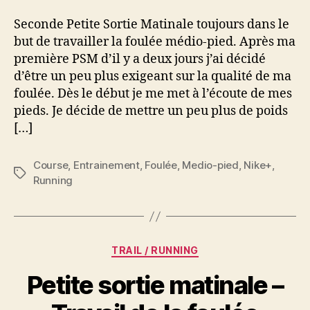
Travail
Seconde Petite Sortie Matinale toujours dans le
de
but de travailler la foulée médio-pied. Après ma
la
première PSM d’il y a deux jours j’ai décidé
foulée
d’être un peu plus exigeant sur la qualité de ma
medio-
pied
foulée. Dès le début je me met à l’écoute de mes
#002
pieds. Je décide de mettre un peu plus de poids
[…]
Course
,
Entrainement
,
Foulée
,
Medio-pied
,
Nike+
,
Étiquettes
Running
Catégories
TRAIL / RUNNING
Petite sortie matinale –