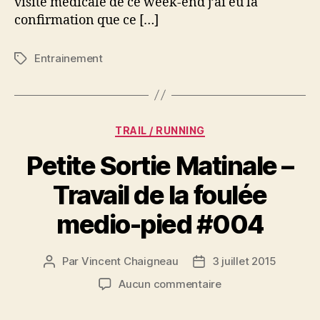
visite médicale de ce week-end j’ai eu la
confirmation que ce […]
Entrainement
Étiquettes
Catégories
TRAIL / RUNNING
Petite Sortie Matinale –
Travail de la foulée
medio-pied #004
Par
Vincent Chaigneau
3 juillet 2015
Auteur
Date
de
de
sur
Aucun commentaire
l’article
l’article
Petite
Sortie