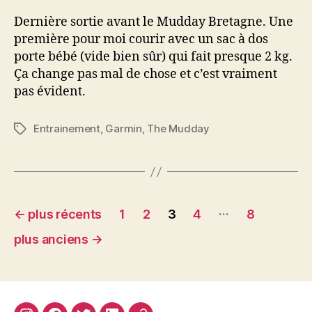
14
Dernière sortie avant le Mudday Bretagne. Une
première pour moi courir avec un sac à dos
porte bébé (vide bien sûr) qui fait presque 2 kg.
Ça change pas mal de chose et c’est vraiment
pas évident.
Entrainement
,
Garmin
,
The Mudday
Étiquettes
Navigation
…
←
plus récents
1
2
3
4
8
des
plus anciens
→
articles