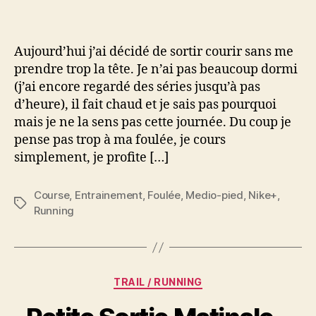
Matinale
–
Travail
Aujourd’hui j’ai décidé de sortir courir sans me
de
prendre trop la tête. Je n’ai pas beaucoup dormi
la
(j’ai encore regardé des séries jusqu’à pas
foulée
d’heure), il fait chaud et je sais pas pourquoi
medio-
pied
mais je ne la sens pas cette journée. Du coup je
#004
pense pas trop à ma foulée, je cours
simplement, je profite […]
Course
,
Entrainement
,
Foulée
,
Medio-pied
,
Nike+
,
Étiquettes
Running
Catégories
TRAIL / RUNNING