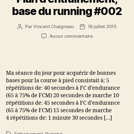
base du running #002
Par
Vincent Chaigneau
18 juillet 2015
Auteur
Date
de
de
sur
Aucun commentaire
l’article
l’article
Plan
d’entrainement,
base
du
running
Ma séance du jour pour acquérir de bonnes
#002
bases pour la course à pied consistait à: 5
répétitions de: 40 secondes à FC d’endurance
(65 à 75% de FCM) 20 secondes de marche 10
répétitions de: 45 secondes à FC d’endurance
(65 à 75% de FCM) 15 secondes de marche
4 répétitions de: 1 minute 30 secondes […]
Entrainement
,
Running