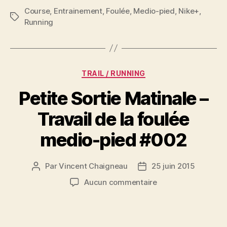
Course
,
Entrainement
,
Foulée
,
Medio-pied
,
Nike+
,
Étiquettes
Running
Catégories
TRAIL / RUNNING
Petite Sortie Matinale –
Travail de la foulée
medio-pied #002
Par
Vincent Chaigneau
25 juin 2015
Auteur
Date
de
de
sur
Aucun commentaire
l’article
l’article
Petite
Sortie
Matinale
–