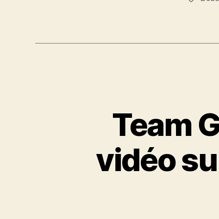
Team G
vidéo s