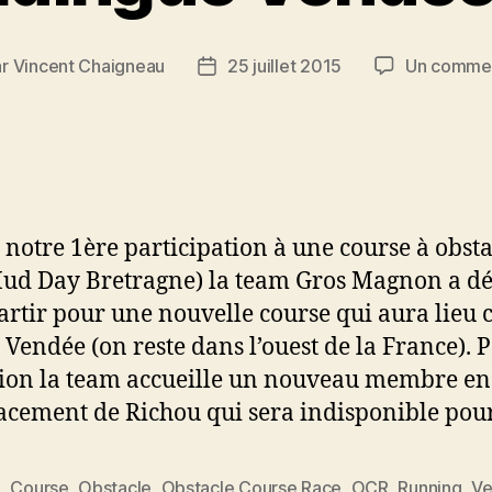
ar
Vincent Chaigneau
25 juillet 2015
Un commen
ur
Date
de
cle
l’article
à notre 1ère participation à une course à obsta
ud Day Bretragne) la team Gros Magnon a dé
artir pour une nouvelle course qui aura lieu c
n Vendée (on reste dans l’ouest de la France). 
sion la team accueille un nouveau membre en
cement de Richou qui sera indisponible pou
e
,
Course
,
Obstacle
,
Obstacle Course Race
,
OCR
,
Running
,
V
es