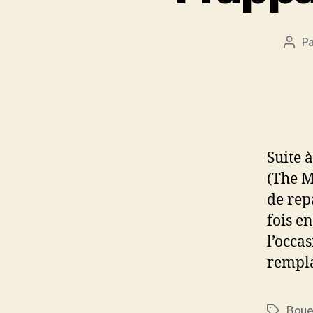
P
Aute
de
l’arti
Suite 
(The M
de rep
fois e
l’occa
rempla
Bou
Étiquett