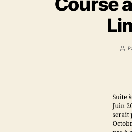
Course à
Lim
P
Aut
de
l’art
Suite 
Juin 2
serait
Octobr