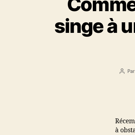
Comment
singe à u
Pa
Auteu
de
l’artic
Récemm
à obst