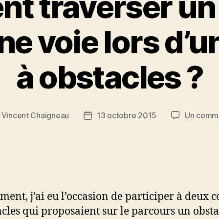
 traverser un
ne voie lors d’
à obstacles ?
r
Vincent Chaigneau
13 octobre 2015
Un comme
r
Date
de
le
l’article
ent, j’ai eu l’occasion de participer à deux c
acles qui proposaient sur le parcours un obsta