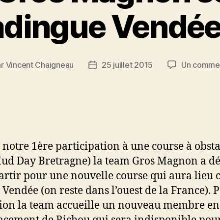
adingue Vendée
ar
Vincent Chaigneau
25 juillet 2015
Un commen
ur
Date
de
cle
l’article
à notre 1ère participation à une course à obsta
ud Day Bretragne) la team Gros Magnon a dé
artir pour une nouvelle course qui aura lieu c
n Vendée (on reste dans l’ouest de la France). 
sion la team accueille un nouveau membre en