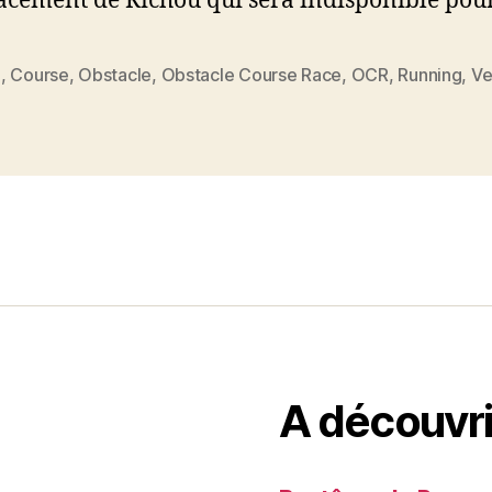
cement de Richou qui sera indisponible pou
e
,
Course
,
Obstacle
,
Obstacle Course Race
,
OCR
,
Running
,
V
es
A découvri