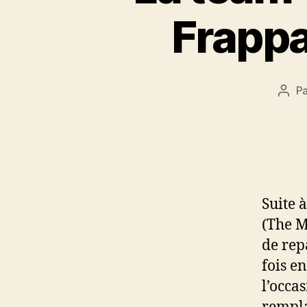
Frapp
P
Aute
de
l’arti
Suite 
(The M
de rep
fois e
l’occa