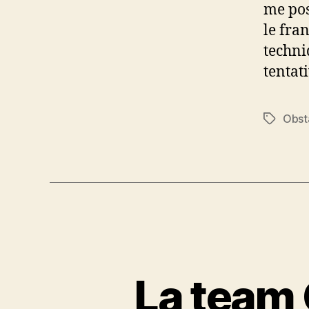
me pos
le fra
techni
tentat
Obst
Étiquett
La team 