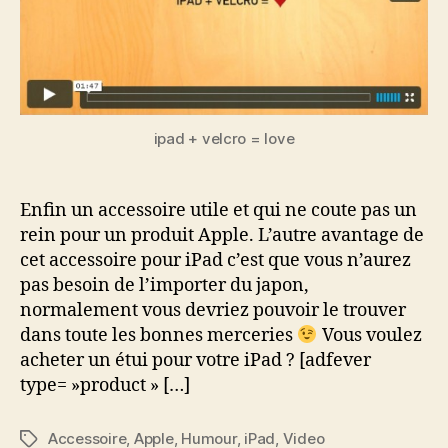
coûte
que
quelques
euros
ipad + velcro = love
Enfin un accessoire utile et qui ne coute pas un
rein pour un produit Apple. L’autre avantage de
cet accessoire pour iPad c’est que vous n’aurez
pas besoin de l’importer du japon,
normalement vous devriez pouvoir le trouver
dans toute les bonnes merceries
Vous voulez
acheter un étui pour votre iPad ? [adfever
type= »product » […]
Accessoire
,
Apple
,
Humour
,
iPad
,
Video
Étiquettes