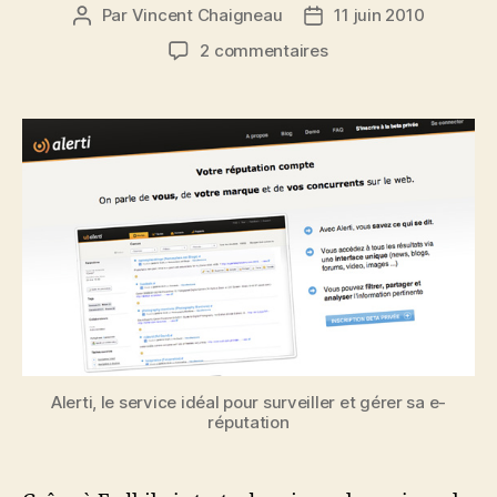
Par
Vincent Chaigneau
11 juin 2010
Auteur
Date
de
de
sur
2 commentaires
l’article
l’article
Alerti,
Big
Brother
is
watching
FOR
you
Alerti, le service idéal pour surveiller et gérer sa e-
réputation