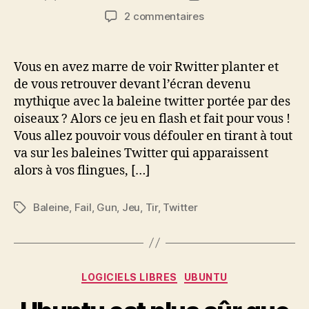
de
de
sur
2 commentaires
l’article
l’article
Marre
de
la
Vous en avez marre de voir Rwitter planter et
baleine
de vous retrouver devant l’écran devenu
Twitter
mythique avec la baleine twitter portée par des
?
oiseaux ? Alors ce jeu en flash et fait pour vous !
Alors
Vous allez pouvoir vous défouler en tirant à tout
flinguez
va sur les baleines Twitter qui apparaissent
la
baleine
alors à vos flingues, […]
!
Baleine
,
Fail
,
Gun
,
Jeu
,
Tir
,
Twitter
Étiquettes
Catégories
LOGICIELS LIBRES
UBUNTU