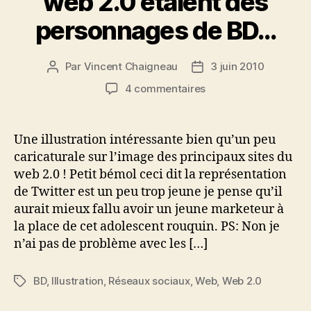
web 2.0 étaient des
personnages de BD…
Par
Vincent Chaigneau
3 juin 2010
Auteur
Date
de
de
sur
4 commentaires
l’article
l’article
Si
les
principaux
Une illustration intéressante bien qu’un peu
sites
caricaturale sur l’image des principaux sites du
du
web 2.0 ! Petit bémol ceci dit la représentation
web
de Twitter est un peu trop jeune je pense qu’il
2.0
aurait mieux fallu avoir un jeune marketeur à
étaient
la place de cet adolescent rouquin. PS: Non je
des
personnages
n’ai pas de problème avec les […]
de
BD…
BD
,
Illustration
,
Réseaux sociaux
,
Web
,
Web 2.0
Étiquettes