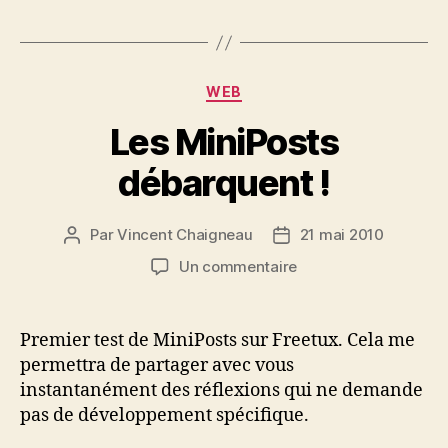
Catégories
WEB
Les MiniPosts
débarquent !
Par
Vincent Chaigneau
21 mai 2010
Auteur
Date
de
de
sur
Un commentaire
l’article
l’article
Les
MiniPosts
débarquent
Premier test de MiniPosts sur Freetux. Cela me
!
permettra de partager avec vous
instantanément des réflexions qui ne demande
pas de développement spécifique.