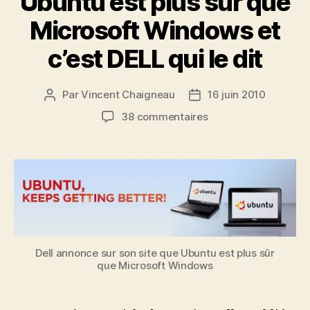
Ubuntu est plus sûr que
Microsoft Windows et
c’est DELL qui le dit
Par
Vincent Chaigneau
16 juin 2010
Auteur
Date
de
de
sur
38 commentaires
l’article
l’article
Ubuntu
est
plus
sûr
que
Microsoft
Windows
et
Dell annonce sur son site que Ubuntu est plus sûr
c’est
que Microsoft Windows
DELL
qui
le