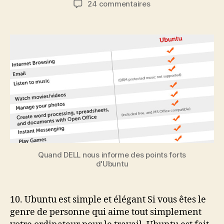
sur
24 commentaires
l’article
l’article
10
choses
que
DELL
souhaite
que
l’on
sache
à
propos
d’Ubuntu
Quand DELL nous informe des points forts
d'Ubuntu
10. Ubuntu est simple et élégant Si vous êtes le
genre de personne qui aime tout simplement