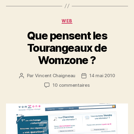
Catégories
WEB
Que pensent les
Tourangeaux de
Womzone ?
Par
Vincent Chaigneau
14 mai 2010
Auteur
Date
de
de
sur
10 commentaires
l’article
l’article
Que
pensent
les
Tourangeaux
de
Womzone
?