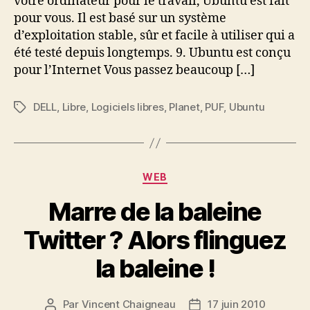
votre ordinateur pour le travail, Ubuntu est fait
pour vous. Il est basé sur un système
d’exploitation stable, sûr et facile à utiliser qui a
été testé depuis longtemps. 9. Ubuntu est conçu
pour l’Internet Vous passez beaucoup […]
DELL
,
Libre
,
Logiciels libres
,
Planet
,
PUF
,
Ubuntu
Étiquettes
Catégories
WEB
Marre de la baleine
Twitter ? Alors flinguez
la baleine !
Par
Vincent Chaigneau
17 juin 2010
Auteur
Date