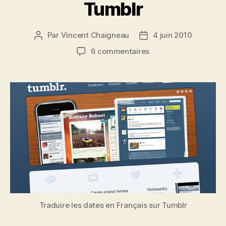
Tumblr
Par
Vincent Chaigneau
4 juin 2010
Auteur
Date
de
de
sur
6 commentaires
l’article
l’article
Comment
traduire
les
dates
en
Français
sur
Tumblr
Traduire les dates en Français sur Tumblr