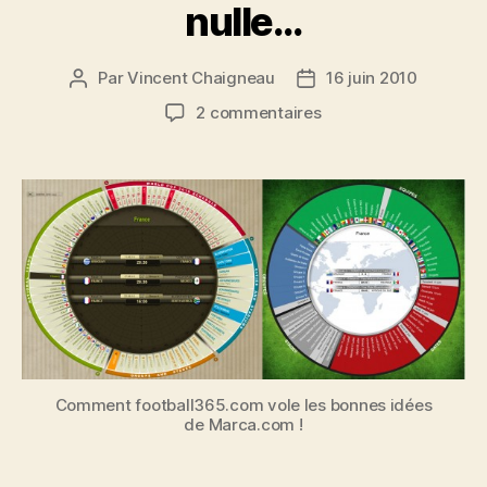
nulle…
Par
Vincent Chaigneau
16 juin 2010
Auteur
Date
de
de
sur
2 commentaires
l’article
l’article
Il
n’y
a
pas
que
la
coupe
du
monde
de
foot
qui
Comment football365.com vole les bonnes idées
est
de Marca.com !
nulle…