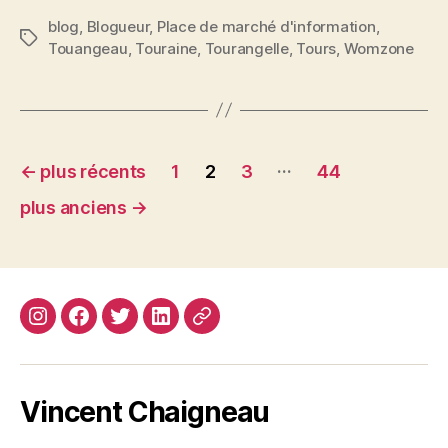
blog
,
Blogueur
,
Place de marché d'information
,
Étiquettes
Touangeau
,
Touraine
,
Tourangelle
,
Tours
,
Womzone
Navigation
…
←
plus récents
1
2
3
44
des
plus anciens
→
articles
Instagram
Facebook
Twitter
Linkedin
Site
web
Vincent Chaigneau