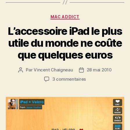
Catégories
MAC ADDICT
L’accessoire iPad le plus
utile du monde ne coûte
que quelques euros
Par
Vincent Chaigneau
28 mai 2010
Auteur
Date
de
de
sur
3 commentaires
l’article
l’article
L’accessoire
iPad
le
plus
utile
du
monde
ne