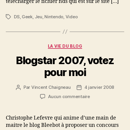
télécharger le fichier nds qui est sur le site […]
DS
,
Geek
,
Jeu
,
Nintendo
,
Video
Étiquettes
Catégories
LA VIE DU BLOG
Blogstar 2007, votez
pour moi
Par
Vincent Chaigneau
4 janvier 2008
Auteur
Date
de
de
sur
Aucun commentaire
l’article
l’article
Blogstar
2007,
votez
Christophe Lefevre qui anime d’une main de
pour
maitre le blog Bleebot à proposer un concours
moi