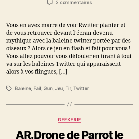
sur
2 commentaires
l’article
l’article
Marre
de
la
Vous en avez marre de voir Rwitter planter et
baleine
de vous retrouver devant l’écran devenu
Twitter
mythique avec la baleine twitter portée par des
?
oiseaux ? Alors ce jeu en flash et fait pour vous !
Alors
Vous allez pouvoir vous défouler en tirant à tout
flinguez
va sur les baleines Twitter qui apparaissent
la
baleine
alors à vos flingues, […]
!
Baleine
,
Fail
,
Gun
,
Jeu
,
Tir
,
Twitter
Étiquettes
Catégories
GEEKERIE
AR.Drone de Parrot le