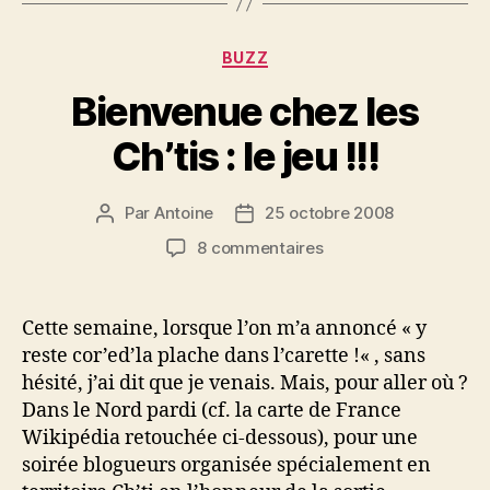
Catégories
BUZZ
Bienvenue chez les
Ch’tis : le jeu !!!
Par
Antoine
25 octobre 2008
Auteur
Date
de
de
sur
8 commentaires
l’article
l’article
Bienvenue
chez
les
Cette semaine, lorsque l’on m’a annoncé « y
Ch’tis
reste cor’ed’la plache dans l’carette !« , sans
:
hésité, j’ai dit que je venais. Mais, pour aller où ?
le
Dans le Nord pardi (cf. la carte de France
jeu
Wikipédia retouchée ci-dessous), pour une
!!!
soirée blogueurs organisée spécialement en