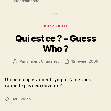
Télécommande
Catégories
BUZZ VIDÉO
Qui est ce ? – Guess
Who ?
Par
Vincent Chaigneau
12 février 2009
Auteur
Date
de
de
l’article
l’article
Un petit clip vraiment sympa. Ça ne vous
rappelle pas des souvenir ?
Jeu
,
Video
Étiquettes