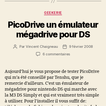
Catégories
GEEKERIE
PicoDrive un émulateur
mégadrive pour DS
Par
Vincent Chaigneau
9 février 2008
Auteur
Date
de
de
sur
6 commentaires
l’article
l’article
PicoDrive
un
émulateur
Aujourd’hui je vous propose de tester PicoDrive
mégadrive
qui m’a été conseillé par Tenshu, que je
pour
remercie d’ailleurs. C’est un émulateur de
DS
mégadrive pour nintendo DS qui marche avec
la M3 DS Simply et qui est vraiment très simple
à utiliser. Pour l’installer il vous suffit de: