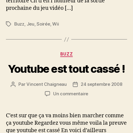
territoire Ch’ti en l’honneur de la sortie
prochaine du jeu vidéo […]
Buzz
,
Jeu
,
Soirée
,
Wii
Étiquettes
Catégories
BUZZ
Youtube est tout cassé !
Par
Vincent Chaigneau
24 septembre 2008
Auteur
Date
de
de
sur
Un commentaire
l’article
l’article
Youtube
est
tout
C’est sur que ça va moins bien marcher comme
cassé
ça youtube Regardez vous même voila la preuve
!
que youtube est cassé En voici d’ailleurs