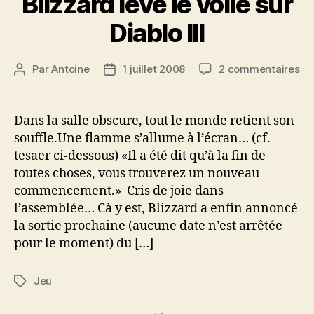
Blizzard lève le voile sur
Diablo III
su
Par
Antoine
1 juillet 2008
2 commentaires
Auteur
Date
Bli
de
de
lè
l’article
l’article
le
Dans la salle obscure, tout le monde retient son
voi
souffle.Une flamme s’allume à l’écran… (cf.
su
tesaer ci-dessous) «Il a été dit qu’à la fin de
Di
toutes choses, vous trouverez un nouveau
III
commencement.» Cris de joie dans
l’assemblée… Cà y est, Blizzard a enfin annoncé
la sortie prochaine (aucune date n’est arrêtée
pour le moment) du […]
Jeu
Étiquettes