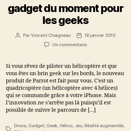
gadget du moment pour
les geeks
Par
Vincent Chaigneau
18 janvier 2010
Auteur
Date
de
de
sur
Un commentaire
l’article
l’article
AR.Drone
de
Parrot
Si vous rêvez de piloter un hélicoptère et que
le
vous êtes un brin geek sur les bords, le nouveau
gadget
produit de Parrot est fait pour vous. C’est un
du
quadricoptère (un hélicoptère avec 4 hélices)
moment
qui se commande grâce à votre iPhone. Mais
pour
l’innovation ne s’arrête pas là puisqu’il est
les
geeks
possible de suivre le parcours de […]
Drone
,
Gadget
,
Geek
,
Hélico
,
Jeu
,
Réalité augmentée
,
Étiquettes