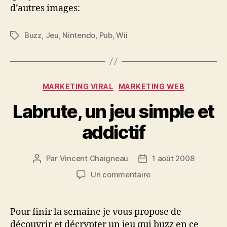
d’autres images:
Buzz
,
Jeu
,
Nintendo
,
Pub
,
Wii
Étiquettes
Catégories
MARKETING VIRAL
MARKETING WEB
Labrute, un jeu simple et
addictif
Par
Vincent Chaigneau
1 août 2008
Auteur
Date
de
de
sur
Un commentaire
l’article
l’article
Labrute,
un
jeu
Pour finir la semaine je vous propose de
simple
découvrir et décrypter un jeu qui buzz en ce