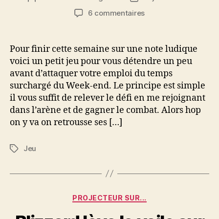
de
de
sur
6 commentaires
l’article
l’article
Freetux
La
brute,
Pour finir cette semaine sur une note ludique
le
voici un petit jeu pour vous détendre un peu
jeu
avant d’attaquer votre emploi du temps
du
surchargé du Week-end. Le principe est simple
vendredi
il vous suffit de relever le défi en me rejoignant
dans l’arène et de gagner le combat. Alors hop
on y va on retrousse ses […]
Jeu
Étiquettes
Catégories
PROJECTEUR SUR...