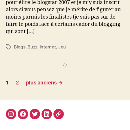
pour élire le blogstar 2007 et je m’y suis inscrit
alors si vous pensez que je mérite de figurer au
moins parmis les finalistes (je suis pas sur de
faire le poids face à certains cador du blogging
qui sont […]
Blogs
,
Buzz
,
Internet
,
Jeu
Étiquettes
Navigation
1
2
plus anciens
→
des
articles
Instagram
Facebook
Twitter
Linkedin
Site
web