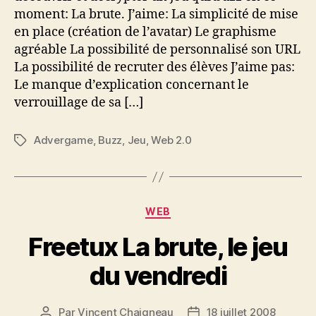
et
moment: La brute. J’aime: La simplicité de mise
addictif
en place (création de l’avatar) Le graphisme
agréable La possibilité de personnalisé son URL
La possibilité de recruter des élèves J’aime pas:
Le manque d’explication concernant le
verrouillage de sa […]
Advergame
,
Buzz
,
Jeu
,
Web 2.0
Étiquettes
Catégories
WEB
Freetux La brute, le jeu
du vendredi
Par
Vincent Chaigneau
18 juillet 2008
Auteur
Date