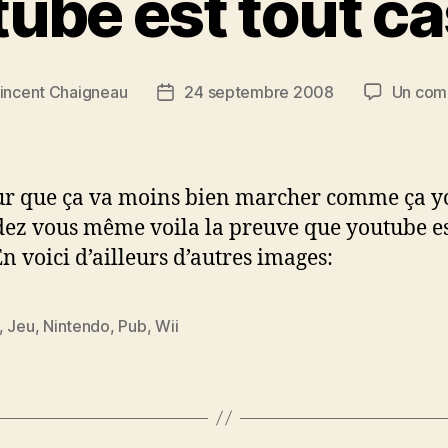
ube est tout ca
incent Chaigneau
24 septembre 2008
Un com
Date
de
l’article
sur que ça va moins bien marcher comme ça 
ez vous même voila la preuve que youtube e
En voici d’ailleurs d’autres images:
,
Jeu
,
Nintendo
,
Pub
,
Wii
es