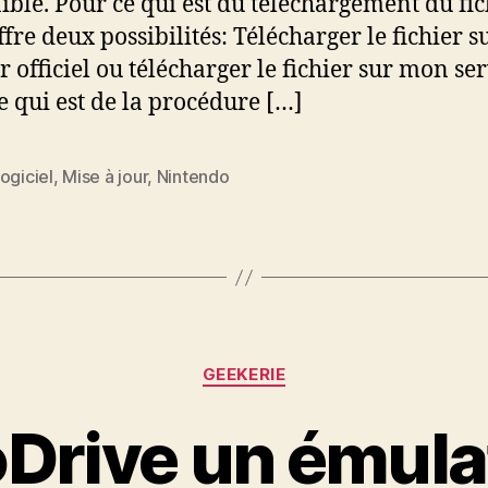
ible. Pour ce qui est du téléchargement du fic
fre deux possibilités: Télécharger le fichier su
r officiel ou télécharger le fichier sur mon se
e qui est de la procédure […]
ogiciel
,
Mise à jour
,
Nintendo
es
Catégories
GEEKERIE
oDrive un émula