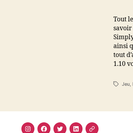
l’arti
Tout l
savoir
Simply
ainsi 
tout d
1.10 v
Jeu
,
Étiquett
Instagram
Facebook
Twitter
Linkedin
Site