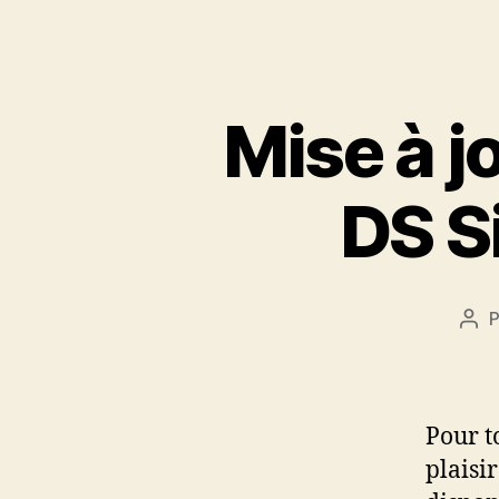
Mise à j
DS S
Aut
de
l’ar
Pour t
plaisi