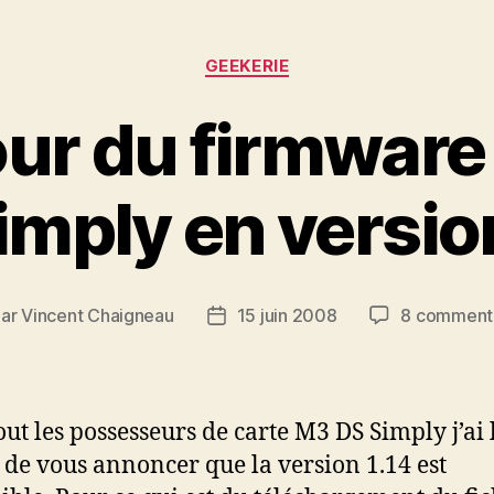
Catégories
GEEKERIE
our du firmware
imply en version
Par
Vincent Chaigneau
15 juin 2008
8 comment
eur
Date
de
ticle
l’article
out les possesseurs de carte M3 DS Simply j’ai 
r de vous annoncer que la version 1.14 est