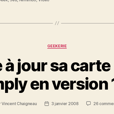
es
Catégories
GEEKERIE
 à jour sa cart
ply en version 
r
Vincent Chaigneau
3 janvier 2008
26 commen
ur
Date
de