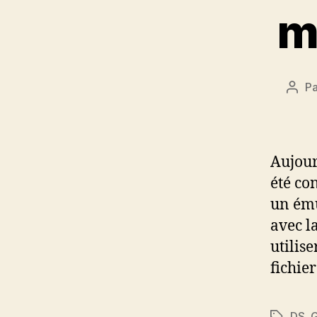
m
P
Aute
de
l’arti
Aujour
été con
un ému
avec l
utilise
fichier
DS
,