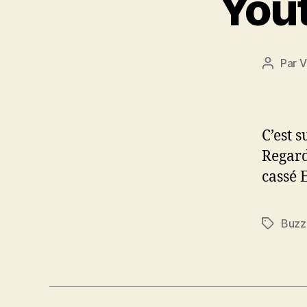
Yout
Par
V
Auteur
de
l’article
C’est 
Regard
cassé 
Buzz
Étiquett