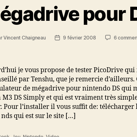
égadrive pour 
ar
Vincent Chaigneau
9 février 2008
6 commen
ur
Date
de
cle
l’article
d’hui je vous propose de tester PicoDrive qui
seillé par Tenshu, que je remercie d’ailleurs. 
lateur de mégadrive pour nintendo DS qui 
a M3 DS Simply et qui est vraiment très simpl
r. Pour l’installer il vous suffit de: télécharger 
 nds qui est sur le site […]
Geek
,
Jeu
,
Nintendo
,
Video