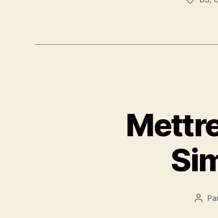
Étiquett
Mettre
Sim
Pa
Aute
de