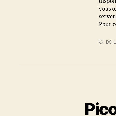
dispon
vous of
serveu
Pour c
DS
,
L
Étiquett
Pic