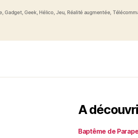
e
,
Gadget
,
Geek
,
Hélico
,
Jeu
,
Réalité augmentée
,
Télécomm
es
A découvri
Baptême de Parapent