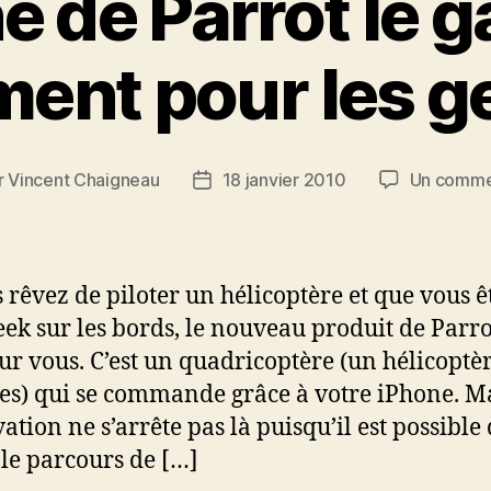
 de Parrot le 
ent pour les g
r
Vincent Chaigneau
18 janvier 2010
Un comme
ur
Date
de
cle
l’article
s rêvez de piloter un hélicoptère et que vous ê
eek sur les bords, le nouveau produit de Parro
our vous. C’est un quadricoptère (un hélicoptè
ces) qui se commande grâce à votre iPhone. M
ation ne s’arrête pas là puisqu’il est possible
 le parcours de […]