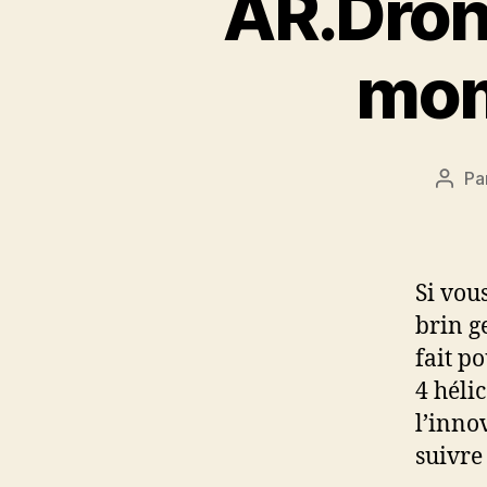
AR.Drone
mom
Pa
Aute
de
l’arti
Si vou
brin g
fait p
4 héli
l’innov
suivre