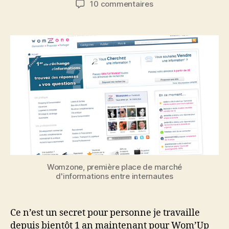
sur
10 commentaires
l’article
l’article
Que
pensent
les
Tourangeaux
de
Womzone
?
Womzone, première place de marché
d'informations entre internautes
Ce n’est un secret pour personne je travaille
depuis bientôt 1 an maintenant pour Wom’Up