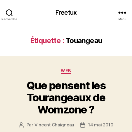
Freetux
Recherche
Menu
Étiquette :
Touangeau
Catégories
WEB
Que pensent les
Tourangeaux de
Womzone ?
Par
Vincent Chaigneau
14 mai 2010
Auteur
Date
de
de