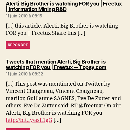
Alerti, Big Brother is watching FOR you | Freetux
dit :
| Information Mining R&D
11 juin 2010 à 08:15
[…] this article: Alerti, Big Brother is watching
FOR you | Freetux Share this […]
RÉPONDRE
Tweets that mention Alerti, Big Brother is
dit :
watching FOR you | Freetux -- Topsy.com
11 juin 2010 à 08:32
[…] This post was mentioned on Twitter by
Vincent Chaigneau, Vincent Chaigneau,
marilor, Guillaume SAGNES, Eve De Zutter and
others. Eve De Zutter said: RT @freetux: On air:
Alerti, Big Brother is watching FOR you
http://bit.ly/asE1gG
[…]