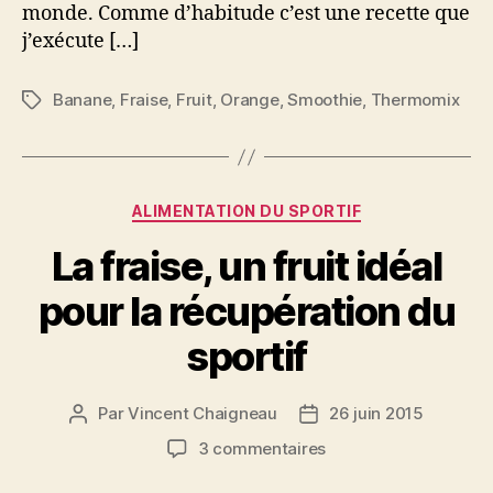
monde. Comme d’habitude c’est une recette que
j’exécute […]
Banane
,
Fraise
,
Fruit
,
Orange
,
Smoothie
,
Thermomix
Étiquettes
Catégories
ALIMENTATION DU SPORTIF
La fraise, un fruit idéal
pour la récupération du
sportif
Par
Vincent Chaigneau
26 juin 2015
Auteur
Date
de
de
sur
3 commentaires
l’article
l’article
La