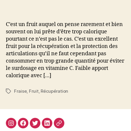
fraise,
un
fruit
idéal
C’est un fruit auquel on pense rarement et bien
pour
souvent on lui prête d’être trop calorique
la
pourtant ce n’est pas le cas. C’est un excellent
récupération
fruit pour la récupération et la protection des
du
sportif
articulations qu’il ne faut cependant pas
consommer en trop grande quantité pour éviter
le surdosage en vitamine C. Faible apport
calorique avec […]
Fraise
,
Fruit
,
Récupération
Étiquettes
Instagram
Facebook
Twitter
Linkedin
Site