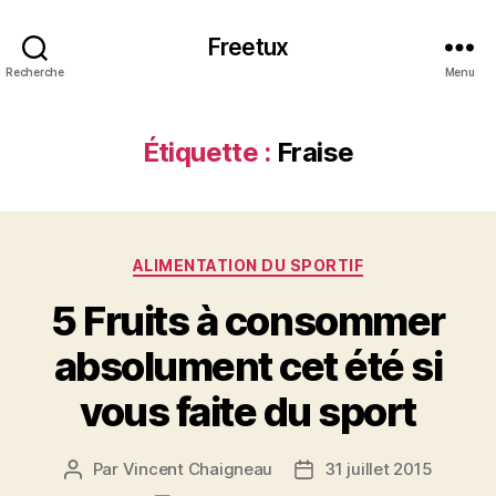
Freetux
Recherche
Menu
Étiquette :
Fraise
Catégories
ALIMENTATION DU SPORTIF
5 Fruits à consommer
absolument cet été si
vous faite du sport
Par
Vincent Chaigneau
31 juillet 2015
Auteur
Date
de
de