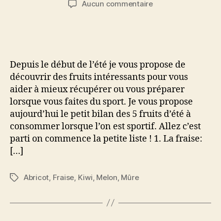
sur
Aucun commentaire
l’article
l’article
5
Fruits
à
consommer
absolument
Depuis le début de l’été je vous propose de
cet
découvrir des fruits intéressants pour vous
été
aider à mieux récupérer ou vous préparer
si
lorsque vous faites du sport. Je vous propose
vous
faite
aujourd’hui le petit bilan des 5 fruits d’été à
du
consommer lorsque l’on est sportif. Allez c’est
sport
parti on commence la petite liste ! 1. La fraise:
[…]
Abricot
,
Fraise
,
Kiwi
,
Melon
,
Mûre
Étiquettes