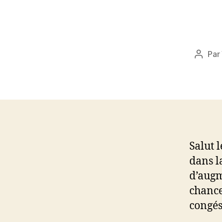
Par
Auteu
de
l’articl
Salut 
dans l
d’augm
chance
congés