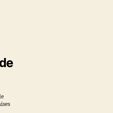
 de
le
aises