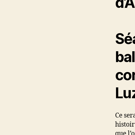
d’
Sé
bal
co
Lu
Ce ser
histoir
que l’o