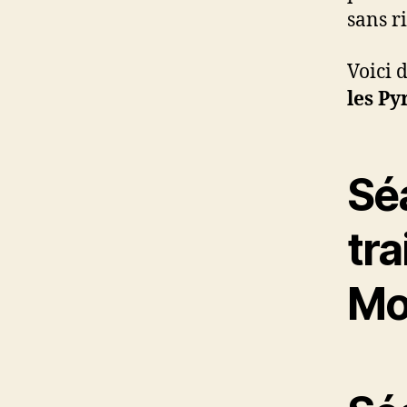
sans r
Voici
les Py
Sé
tra
Mo