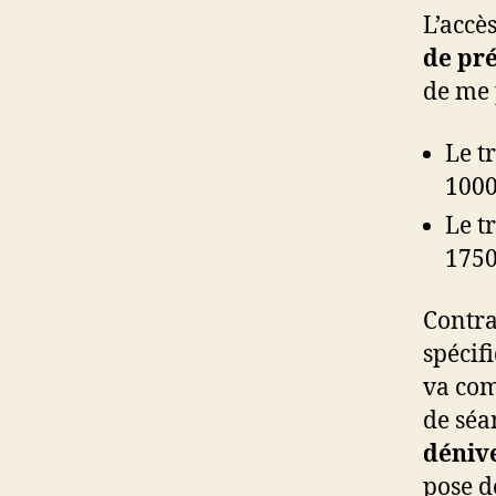
L’accè
de pré
de me 
Le t
100
Le t
175
Contra
spécifi
va com
de séa
déniv
pose d