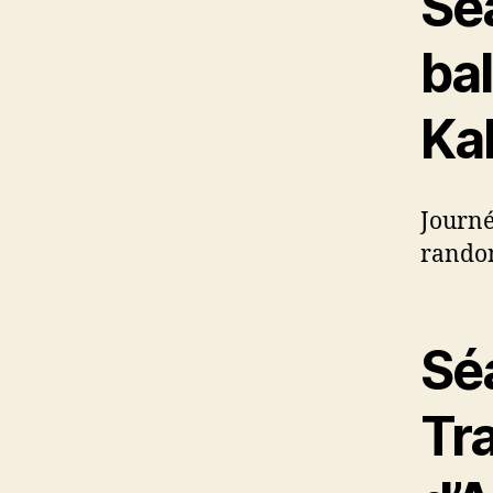
Sé
ba
Ka
Journé
randon
Sé
Tra