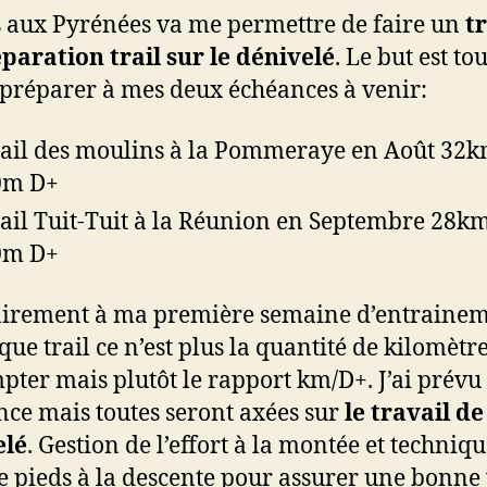
s aux Pyrénées va me permettre de faire un
t
paration trail sur le dénivelé
. Le but est to
préparer à mes deux échéances à venir:
rail des moulins à la Pommeraye en Août 32k
0m D+
rail Tuit-Tuit à la Réunion en Septembre 28km
0m D+
irement à ma première semaine d’entraine
que trail ce n’est plus la quantité de kilomètr
pter mais plutôt le rapport km/D+. J’ai prév
nce mais toutes seront axées sur
le travail de
elé
. Gestion de l’effort à la montée et techniq
e pieds à la descente pour assurer une bonne 