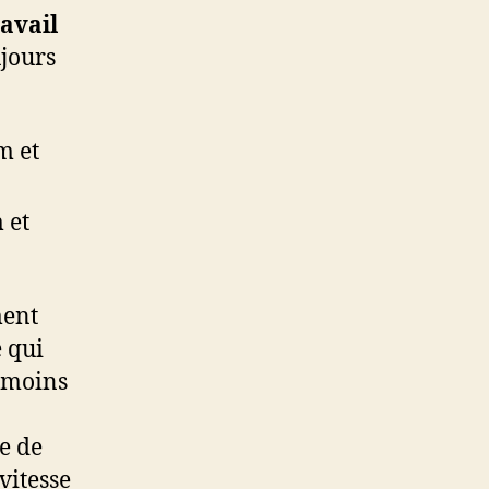
ravail
ujours
m et
 et
ment
e qui
u moins
ue de
vitesse