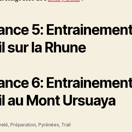
ance 5: Entrainemen
il sur la Rhune
ance 6: Entrainemen
il au Mont Ursuaya
velé
,
Préparation
,
Pyrénées
,
Trail
es