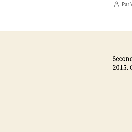
Par
Auteur
de
l’article
Second
2015. 