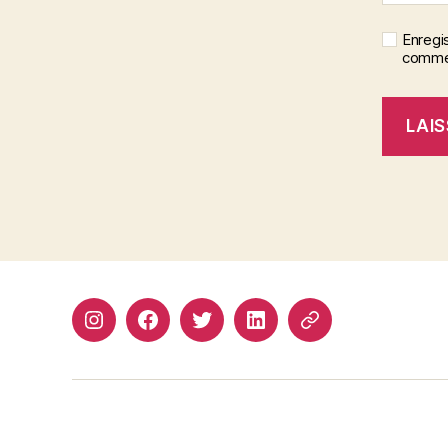
Enregi
commen
Instagram
Facebook
Twitter
Linkedin
Site
web