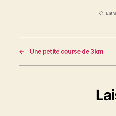
Entr
Étiquett
←
Une petite course de 3km
La