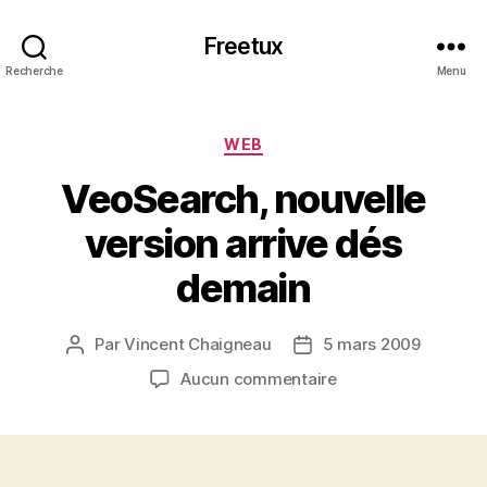
Freetux
Recherche
Menu
Catégories
WEB
VeoSearch, nouvelle
version arrive dés
demain
Par
Vincent Chaigneau
5 mars 2009
Auteur
Date
de
de
sur
Aucun commentaire
l’article
l’article
VeoSearch,
nouvelle
version
arrive