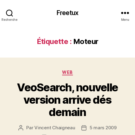
Freetux
Recherche
Menu
Étiquette :
Moteur
Catégories
WEB
VeoSearch, nouvelle
version arrive dés
demain
Par
Vincent Chaigneau
5 mars 2009
Auteur
Date
de
de