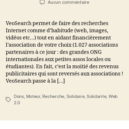
sur
Aucun commentaire
l’article
l’article
VeoSearch,
nouvelle
version
VeoSearch permet de faire des recherches
arrive
Internet comme d’habitude (web, images,
dés
vidéos etc…) tout en aidant financièrement
demain
l’association de votre choix (1.027 associations
partenaires à ce jour : des grandes ONG
internationales aux petites assos locales ou
étudiantes). En fait, c’est la moitié des revenus
publicitaires qui sont reversés aux associations !
VeoSearch passe à la […]
Dons
,
Moteur
,
Recherche
,
Solidaire
,
Solidarite
,
Web
Étiquettes
2.0