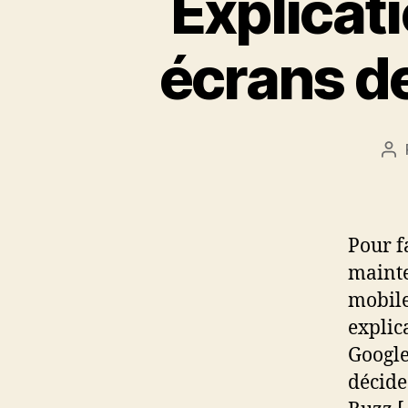
Explicat
écrans d
Au
de
l’a
Pour f
mainte
mobile
explic
Google
décide