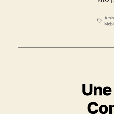
Buzz [
Amis
Étiquett
Mobi
Une 
Co