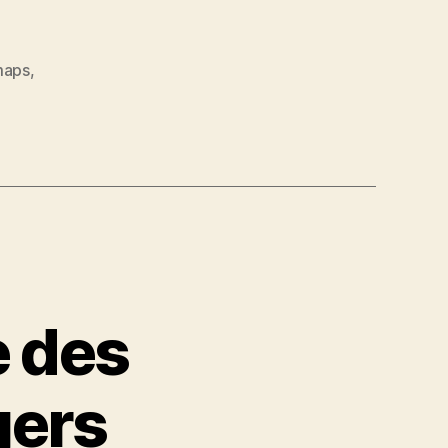
aps
,
e des
ers