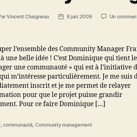
Par
Vincent Chaigneau
8 juin 2009
Un comment
teur
Date
de
ticle
l’article
per l’ensemble des Community Manager Fra
là une belle idée ! C’est Dominique qui tient l
ger une communauté » qui est à l’initiative d
 qui m’intéresse particulièrement. Je me suis 
atement inscrit et je me permet de relayer
rmation pour que le projet puisse grandir
ment. Pour ce faire Dominique […]
e
,
communauté
,
Community management
es