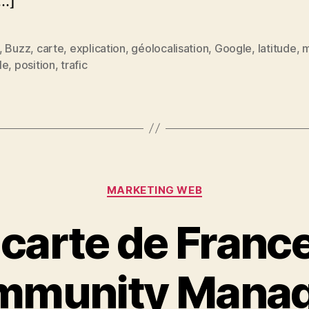
…]
,
Buzz
,
carte
,
explication
,
géolocalisation
,
Google
,
latitude
,
m
es
le
,
position
,
trafic
Catégories
MARKETING WEB
carte de Franc
mmunity Manag