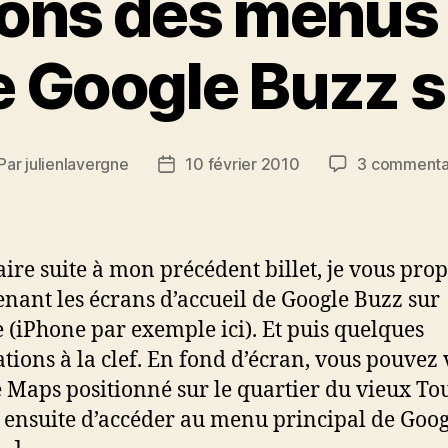
ions des menus 
e Google Buzz s
Par
julienlavergne
10 février 2010
3 commenta
teur
Date
de
rticle
l’article
aire suite à mon précédent billet, je vous pro
nant les écrans d’accueil de Google Buzz sur
 (iPhone par exemple ici). Et puis quelques
ations à la clef. En fond d’écran, vous pouvez 
 Maps positionné sur le quartier du vieux Tou
 ensuite d’accéder au menu principal de Goog