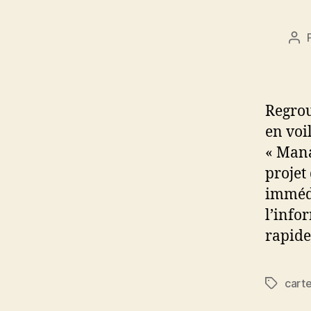
Au
de
l’ar
Regrou
en voi
« Mana
projet
immédi
l’info
rapide
cart
Étiquett