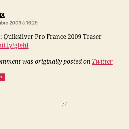
dit :
ux
bre 2009 à 16:29
 Quiksilver Pro France 2009 Teaser
bit.ly/gIehl
omment was originally posted on
Twitter
RE