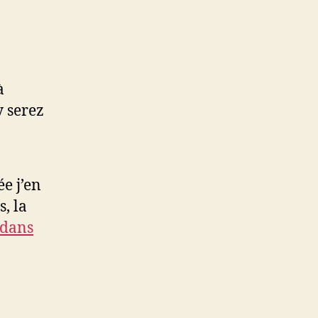
à
y serez
e j’en
, la
 dans