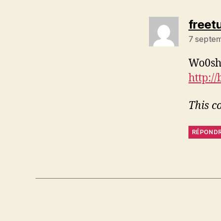
freet
7 septem
Wo0sh:
http://
This c
RÉPOND