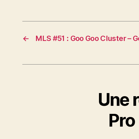
←
MLS #51 : Goo Goo Cluster – G
Une r
Pro