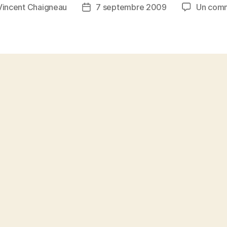
Vincent Chaigneau
7 septembre 2009
Un comm
Date
de
l’article