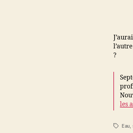
J’aura
l’autr
?
Sept
prof
Nouv
les 
Eau
,
Étiquett