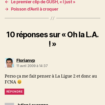
←
Le premier clip de GUSH, « I just »
→
Poisson d’Avril à croquer
10 réponses sur « Oh la L.A.
! »
dit :
Florianvp
11 avril 2009 à 14:37
Perso ça me fait penser à La Ligue 2 et donc au
FCNA
RÉPONDRE
dit :