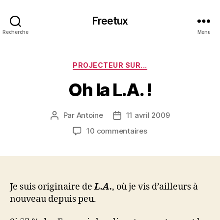
Freetux
Recherche
Menu
Catégories
PROJECTEUR SUR...
Oh la L.A. !
Par
Antoine
11 avril 2009
Auteur
Date
de
de
sur
10 commentaires
l’article
l’article
Oh
la
L.A.
!
Je suis originaire de
L.A.
, où je vis d’ailleurs à
nouveau depuis peu.