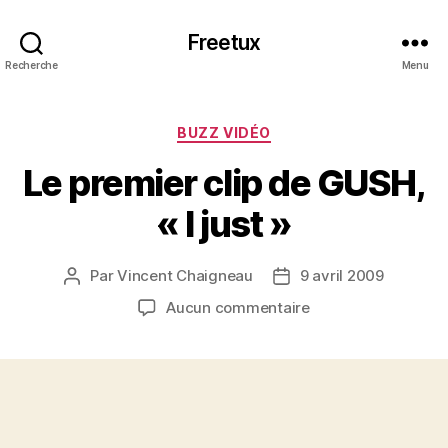
Freetux
Recherche
Menu
Catégories
BUZZ VIDÉO
Le premier clip de GUSH,
« I just »
Par
Vincent Chaigneau
9 avril 2009
Auteur
Date
de
de
sur
Aucun commentaire
l’article
l’article
Le
premier
clip
de
GUSH,
« I