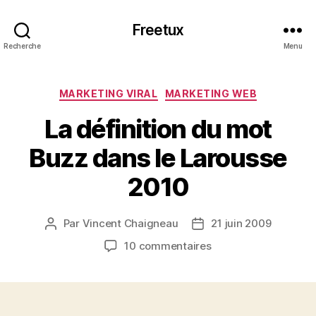
Freetux
Recherche
Menu
Catégories
MARKETING VIRAL
MARKETING WEB
La définition du mot
Buzz dans le Larousse
2010
Par
Vincent Chaigneau
21 juin 2009
Auteur
Date
de
de
sur
10 commentaires
l’article
l’article
La
définition
du
mot