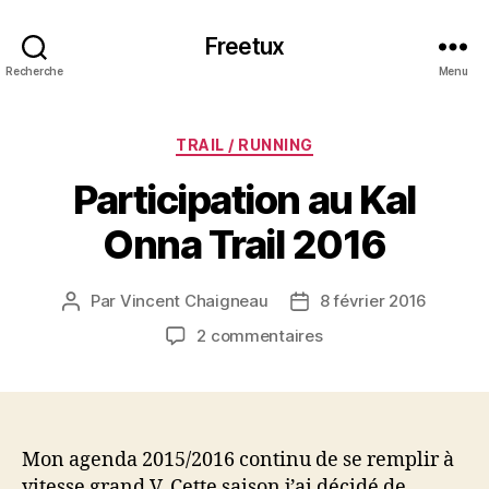
Freetux
Recherche
Menu
Catégories
TRAIL / RUNNING
Participation au Kal
Onna Trail 2016
Par
Vincent Chaigneau
8 février 2016
Auteur
Date
de
de
sur
2 commentaires
l’article
l’article
Participation
au
Kal
Onna
Trail
Mon agenda 2015/2016 continu de se remplir à
2016
vitesse grand V. Cette saison j’ai décidé de