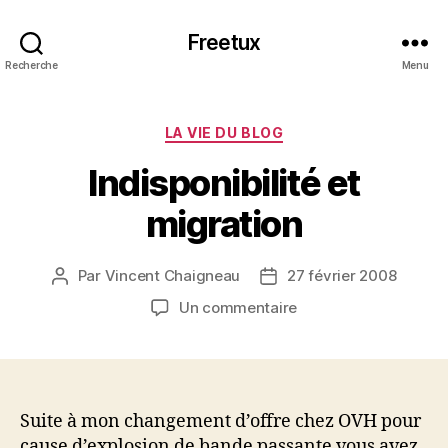
Freetux
Recherche
Menu
Catégories
LA VIE DU BLOG
Indisponibilité et
migration
Par
Vincent Chaigneau
27 février 2008
Auteur
Date
de
de
sur
Un commentaire
l’article
l’article
Indisponibilité
et
migration
Suite à mon changement d’offre chez OVH pour
cause d’explosion de bande passante vous avez