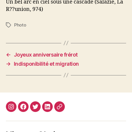
Un bel arc en ciel sous une cascade (Salazie, La
R??union, 974)
Photo
Étiquettes
←
Joyeux anniversaire frérot
→
Indisponibilité et migration
Instagram
Facebook
Twitter
Linkedin
Site
web