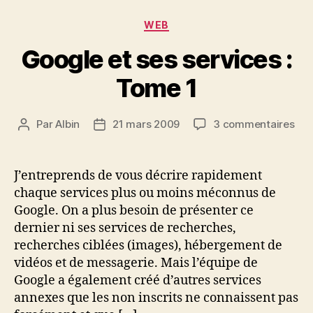
Catégories
WEB
Google et ses services :
Tome 1
sur
Par
Albin
21 mars 2009
3 commentaires
Auteur
Date
Goo
de
de
et
l’article
l’article
ses
J’entreprends de vous décrire rapidement
ser
chaque services plus ou moins méconnus de
:
Google. On a plus besoin de présenter ce
To
dernier ni ses services de recherches,
1
recherches ciblées (images), hébergement de
vidéos et de messagerie. Mais l’équipe de
Google a également créé d’autres services
annexes que les non inscrits ne connaissent pas