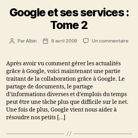
Google et ses services :
Tome 2
sur
Par
Albin
8 avril 2009
Un commentaire
Auteur
Date
Goo
de
de
et
l’article
l’article
ses
Après avoir vu comment gérer les actualités
serv
grâce à Google, voici maintenant une partie
:
traitant de la collaboration grâce à Google. Le
Tom
partage de documents, le partage
2
d’informations diverses et d’emplois du temps
peut être une tâche plus que difficile sur le net.
Une fois de plus, Google vient nous aider à
résoudre nos petits […]