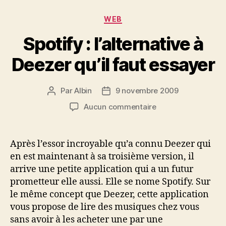
Catégories
WEB
Spotify : l’alternative à
Deezer qu’il faut essayer
Par
Albin
9 novembre 2009
Auteur
Date
de
de
sur
Aucun commentaire
l’article
l’article
Spotify
:
l’alternative
Après l’essor incroyable qu’a connu Deezer qui
à
en est maintenant à sa troisième version, il
Deezer
arrive une petite application qui a un futur
qu’il
prometteur elle aussi. Elle se nome Spotify. Sur
faut
le même concept que Deezer, cette application
essayer
vous propose de lire des musiques chez vous
sans avoir à les acheter une par une