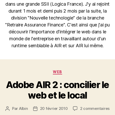
dans une grande SSII (Logica France). J'y ai rejoint
durant 1 mois et demi puis 2 mois par la suite, la
division "Nouvelle technologie" de la branche
"Retraire Assurance Finance". C'est ainsi que j'ai pu
découvrir l'importance d'intégrer le web dans le
monde de l'entreprise en travaillant autour d'un
runtime semblable à AIR et sur AIR lui même.
Catégories
WEB
Adobe AIR 2 : concilier le
web et le local
su
Par
Albin
20 février 2010
2 commentaires
Auteur
Date
Ad
de
de