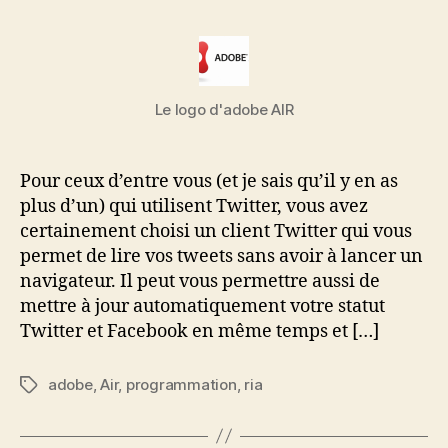
AI
l’article
l’article
2
:
con
le
Le logo d'adobe AIR
we
et
le
Pour ceux d’entre vous (et je sais qu’il y en as
loc
plus d’un) qui utilisent Twitter, vous avez
certainement choisi un client Twitter qui vous
permet de lire vos tweets sans avoir à lancer un
navigateur. Il peut vous permettre aussi de
mettre à jour automatiquement votre statut
Twitter et Facebook en même temps et […]
adobe
,
Air
,
programmation
,
ria
Étiquettes