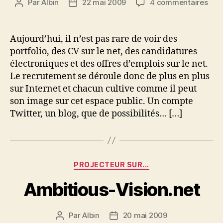
sur
Par
Albin
22 mai 2009
4 commentaires
Auteur
Date
Ima
de
de
sur
l’article
l’article
le
Aujourd’hui, il n’est pas rare de voir des
Net
portfolio, des CV sur le net, des candidatures
:
électroniques et des offres d’emplois sur le net.
atte
Le recrutement se déroule donc de plus en plus
à
sur Internet et chacun cultive comme il peut
Fac
son image sur cet espace public. Un compte
Twitter, un blog, que de possibilités… […]
Catégories
PROJECTEUR SUR...
Ambitious-Vision.net
Par
Albin
20 mai 2009
Auteur
Date