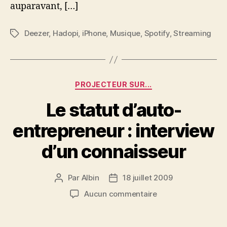
auparavant, […]
Deezer
,
Hadopi
,
iPhone
,
Musique
,
Spotify
,
Streaming
Étiquettes
Catégories
PROJECTEUR SUR...
Le statut d’auto-
entrepreneur : interview
d’un connaisseur
Par
Albin
18 juillet 2009
Auteur
Date
de
de
sur
Aucun commentaire
l’article
l’article
Le
statut
d’auto-