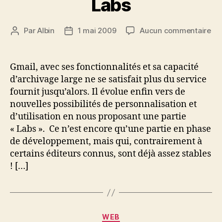
Labs
sur
Par
Albin
1 mai 2009
Aucun commentaire
Auteur
Date
Gm
de
de
év
l’article
l’article
av
Gmail, avec ses fonctionnalités et sa capacité
Gm
d’archivage large ne se satisfait plus du service
La
fournit jusqu’alors. Il évolue enfin vers de
nouvelles possibilités de personnalisation et
d’utilisation en nous proposant une partie
« Labs ». Ce n’est encore qu’une partie en phase
de développement, mais qui, contrairement à
certains éditeurs connus, sont déjà assez stables
! […]
Catégories
WEB