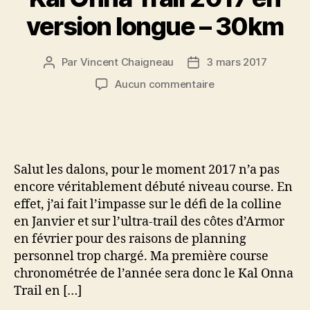
version longue – 30km
Par
Vincent Chaigneau
3 mars 2017
Auteur
Date
de
de
sur
Aucun commentaire
l’article
l’article
Kal
Onna
Trail
2017
en
Salut les dalons, pour le moment 2017 n’a pas
version
encore véritablement débuté niveau course. En
longue
effet, j’ai fait l’impasse sur le défi de la colline
–
en Janvier et sur l’ultra-trail des côtes d’Armor
30km
en février pour des raisons de planning
personnel trop chargé. Ma première course
chronométrée de l’année sera donc le Kal Onna
Trail en […]