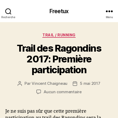
Freetux
Recherche
Menu
Catégories
TRAIL / RUNNING
Trail des Ragondins
2017: Première
participation
Par
Vincent Chaigneau
5 mai 2017
Auteur
Date
de
de
sur
Aucun commentaire
l’article
l’article
Trail
des
Ragondins
Je ne suis pas sûr que cette première
2017:
participation au trail des Ragondins sera la