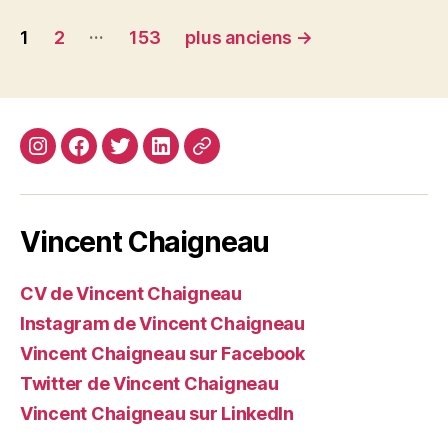
Navigation
…
1
2
153
plus anciens
→
des
articles
Instagram
Facebook
Twitter
Linkedin
Site
web
Vincent Chaigneau
CV de Vincent Chaigneau
Instagram de Vincent Chaigneau
Vincent Chaigneau sur Facebook
Twitter de Vincent Chaigneau
Vincent Chaigneau sur LinkedIn