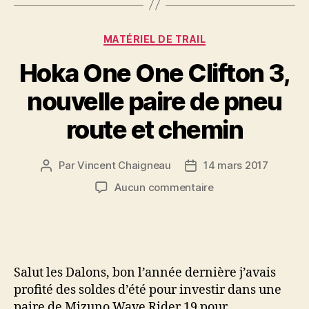
Catégories
MATÉRIEL DE TRAIL
Hoka One One Clifton 3,
nouvelle paire de pneu
route et chemin
Par
Vincent Chaigneau
14 mars 2017
Auteur
Date
de
de
sur
Aucun commentaire
l’article
l’article
Hoka
One
One
Clifton
3,
Salut les Dalons, bon l’année dernière j’avais
nouvelle
profité des soldes d’été pour investir dans une
paire
paire de Mizuno Wave Rider 19 pour
de