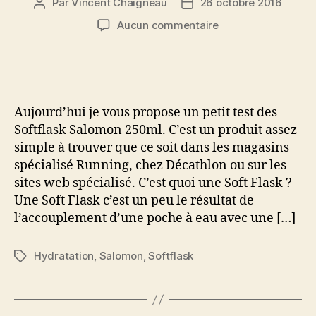
Par
Vincent Chaigneau
26 octobre 2016
Auteur
Date
de
de
sur
Aucun commentaire
l’article
l’article
Softflask
Salomon
250ml
pour
une
Aujourd’hui je vous propose un petit test des
hydratation
Softflask Salomon 250ml. C’est un produit assez
d’appoint
simple à trouver que ce soit dans les magasins
en
spécialisé Running, chez Décathlon ou sur les
trail
sites web spécialisé. C’est quoi une Soft Flask ?
Une Soft Flask c’est un peu le résultat de
l’accouplement d’une poche à eau avec une […]
Hydratation
,
Salomon
,
Softflask
Étiquettes