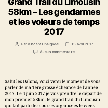
Grand Trail du Limousin
58km – Les gendarmes
et les voleurs de temps
2017
Par
Vincent Chaigneau
15 avril 2017
Auteur
Date
de
de
sur
Aucun commentaire
l’article
l’article
Grand
Trail
du
Limousin
58km
Salut les Dalons, Voici venu le moment de vous
–
parler de ma 1ére grosse échéance de l’année
Les
2017. Le 4 juin 2017 je vais prendre le départ de
gendarmes
mon premier 58km, le grand trail du Limousin
et
les
qui fait parti des courses organisées le week-