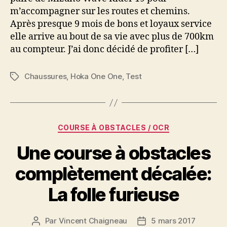
m’accompagner sur les routes et chemins.
pneu
route
Après presque 9 mois de bons et loyaux service
et
elle arrive au bout de sa vie avec plus de 700km
chemin
au compteur. J’ai donc décidé de profiter […]
Chaussures
,
Hoka One One
,
Test
Étiquettes
Catégories
COURSE À OBSTACLES / OCR
Une course à obstacles
complètement décalée:
La folle furieuse
Par
Vincent Chaigneau
5 mars 2017
Auteur
Date