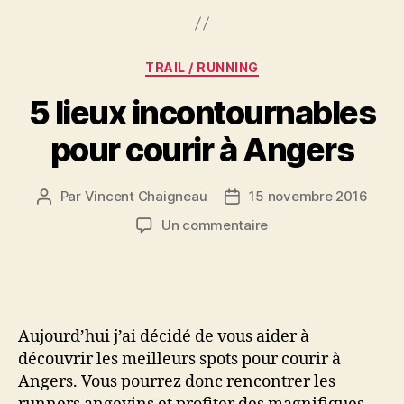
Catégories
TRAIL / RUNNING
5 lieux incontournables
pour courir à Angers
Par
Vincent Chaigneau
15 novembre 2016
Auteur
Date
de
de
sur
Un commentaire
l’article
l’article
5
lieux
incontournables
pour
courir
Aujourd’hui j’ai décidé de vous aider à
à
découvrir les meilleurs spots pour courir à
Angers
Angers. Vous pourrez donc rencontrer les