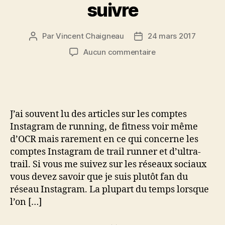
suivre
Par
Vincent Chaigneau
24 mars 2017
Auteur
Date
de
de
sur
Aucun commentaire
l’article
l’article
Instagram
de
trail
runner:
5
J’ai souvent lu des articles sur les comptes
comptes
Instagram de running, de fitness voir même
à
d’OCR mais rarement en ce qui concerne les
suivre
comptes Instagram de trail runner et d’ultra-
trail. Si vous me suivez sur les réseaux sociaux
vous devez savoir que je suis plutôt fan du
réseau Instagram. La plupart du temps lorsque
l’on […]