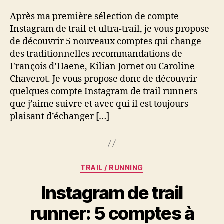
Trail
Après ma première sélection de compte
et
Instagram de trail et ultra-trail, je vous propose
Ultra-
de découvrir 5 nouveaux comptes qui change
trail
des traditionnelles recommandations de
que
j’aime
François d’Haene, Kilian Jornet ou Caroline
suivre
Chaverot. Je vous propose donc de découvrir
quelques compte Instagram de trail runners
que j’aime suivre et avec qui il est toujours
plaisant d’échanger […]
Catégories
TRAIL / RUNNING
Instagram de trail
runner: 5 comptes à