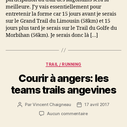
Première
meilleure. J’y vais essentiellement pour
participation
entretenir la forme car 15 jours avant je serais
sur le Grand Trail du Limousin (58km) et 15
jours plus tard je serais sur le Trail du Golfe du
Morbihan (56km). Je serais donc là […]
Catégories
TRAIL / RUNNING
Courir à angers: les
teams trails angevines
Par
Vincent Chaigneau
17 avril 2017
Auteur
Date
de
de
sur
Aucun commentaire
l’article
l’article
Courir
à