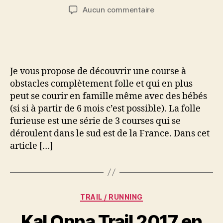
de
de
sur
Aucun commentaire
l’article
l’article
Une
course
à
obstacles
complètement
Je vous propose de découvrir une course à
décalée:
obstacles complètement folle et qui en plus
La
peut se courir en famille même avec des bébés
folle
(si si à partir de 6 mois c’est possible). La folle
furieuse
furieuse est une série de 3 courses qui se
déroulent dans le sud est de la France. Dans cet
article […]
Catégories
TRAIL / RUNNING
Kal Onna Trail 2017 en