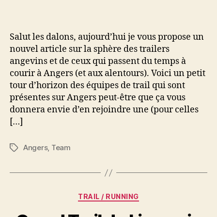
angers:
les
teams
Salut les dalons, aujourd’hui je vous propose un
trails
nouvel article sur la sphère des trailers
angevines
angevins et de ceux qui passent du temps à
courir à Angers (et aux alentours). Voici un petit
tour d’horizon des équipes de trail qui sont
présentes sur Angers peut-être que ça vous
donnera envie d’en rejoindre une (pour celles
[…]
Angers
,
Team
Étiquettes
Catégories
TRAIL / RUNNING