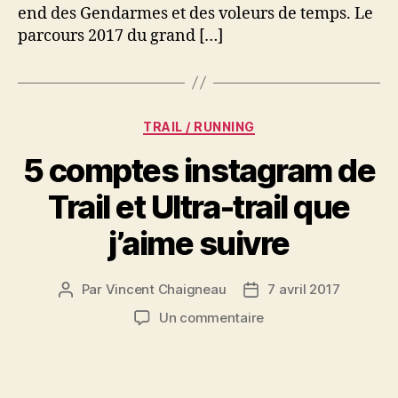
voleurs
end des Gendarmes et des voleurs de temps. Le
de
parcours 2017 du grand […]
temps
2017
Catégories
TRAIL / RUNNING
5 comptes instagram de
Trail et Ultra-trail que
j’aime suivre
Par
Vincent Chaigneau
7 avril 2017
Auteur
Date
de
de
sur
Un commentaire
l’article
l’article
5
comptes
instagram
de