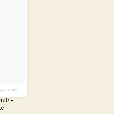
 12h45 PST
tl/ »
te