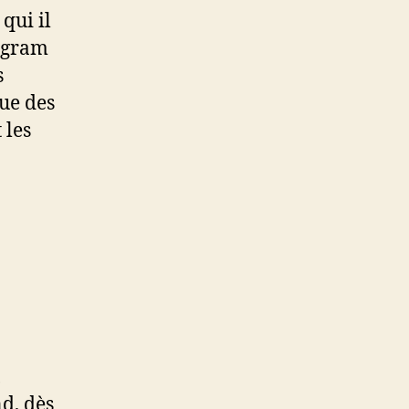
qui il
tagram
s
que des
 les
,
d, dès