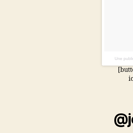
Une publi
[but
i
@je