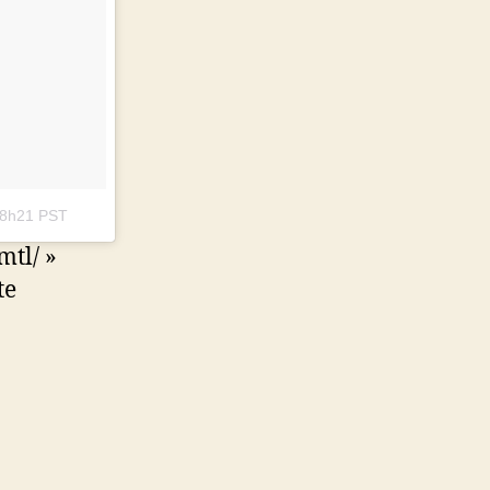
 8h21 PST
tl/ »
te