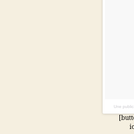
Une public
[but
i