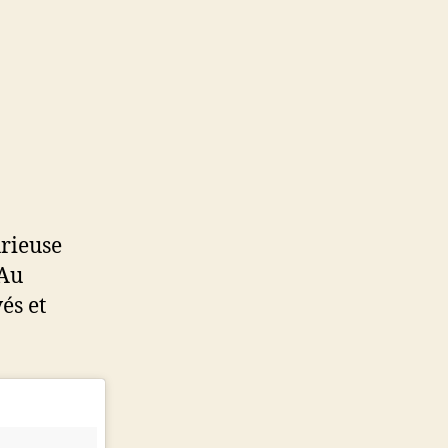
urieuse
 Au
és et