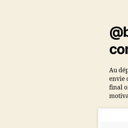
@b
co
Au dép
envie 
final 
motiva