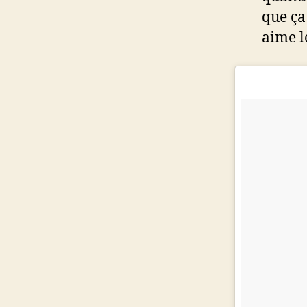
que ça
aime l