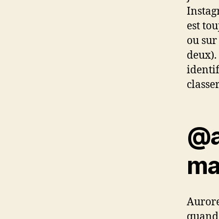
Instag
est to
ou sur
deux).
identi
classer
@a
ma
Aurore
quand 