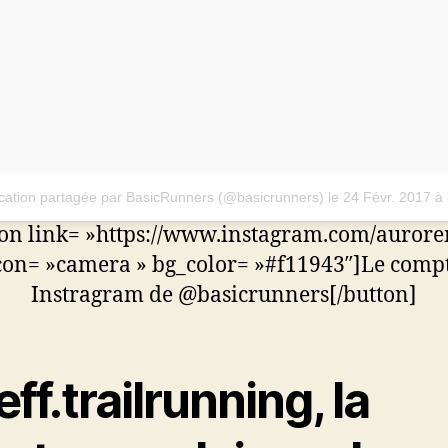
cation partagée par BasicRunners (@basicrunners)
le
24 Févr. 2017 à
ton link= »https://www.instagram.com/aurorem
con= »camera » bg_color= »#f11943″]Le comp
Instragram de @basicrunners[/button]
ff.trailrunning, la