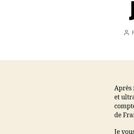
Aut
de
l’ar
Après 
et ult
compte
de Fra
Je vou