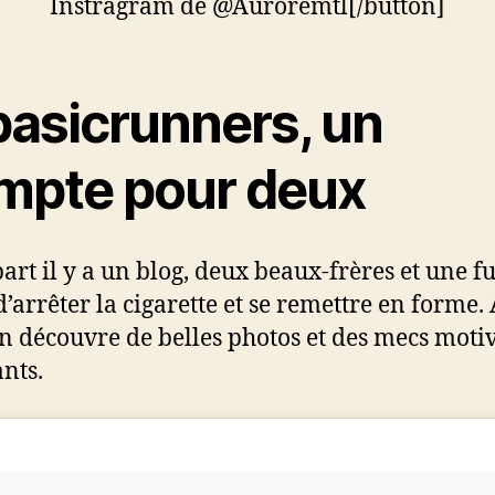
Instragram de @Auroremtl[/button]
asicrunners, un
mpte pour deux
art il y a un blog, deux beaux-frères et une f
d’arrêter la cigarette et se remettre en forme.
on découvre de belles photos et des mecs motiv
nts.