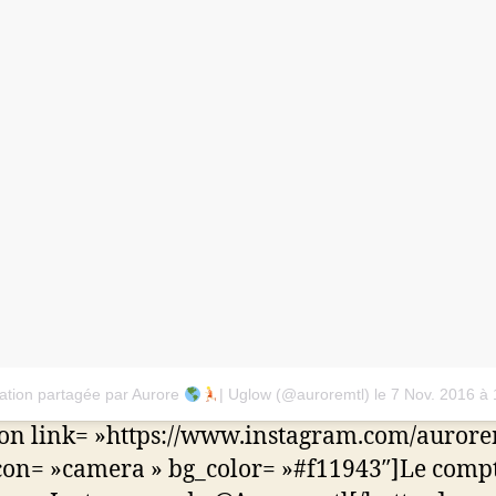
ation partagée par Aurore
| Uglow (@auroremtl)
le
7 Nov. 2016 à
ton link= »https://www.instagram.com/aurorem
con= »camera » bg_color= »#f11943″]Le comp