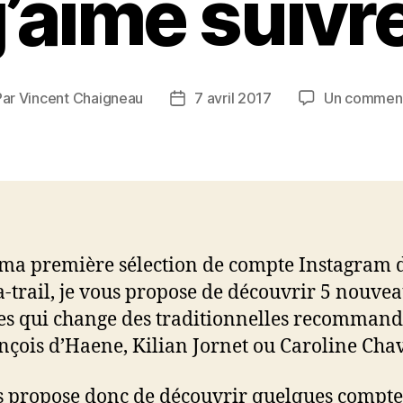
j’aime suivr
Par
Vincent Chaigneau
7 avril 2017
Un comment
eur
Date
de
ticle
l’article
ma première sélection de compte Instagram d
ra-trail, je vous propose de découvrir 5 nouve
s qui change des traditionnelles recommand
nçois d’Haene, Kilian Jornet ou Caroline Chav
s propose donc de découvrir quelques compte