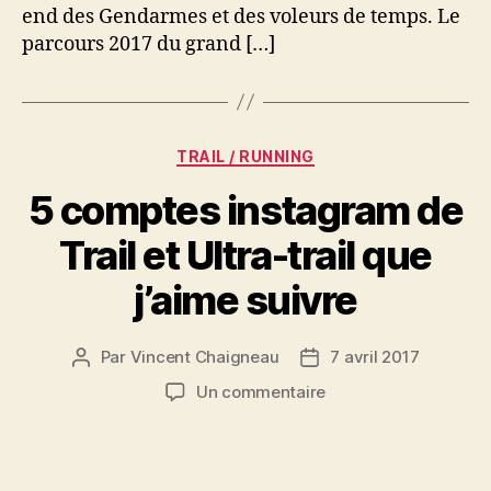
voleurs
end des Gendarmes et des voleurs de temps. Le
de
parcours 2017 du grand […]
temps
2017
Catégories
TRAIL / RUNNING
5 comptes instagram de
Trail et Ultra-trail que
j’aime suivre
Par
Vincent Chaigneau
7 avril 2017
Auteur
Date
de
de
sur
Un commentaire
l’article
l’article
5
comptes
instagram
de