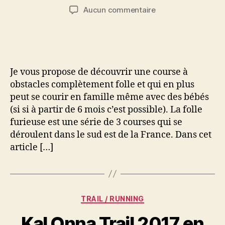
de
de
sur
Aucun commentaire
l’article
l’article
Une
course
à
obstacles
complètement
Je vous propose de découvrir une course à
décalée:
obstacles complètement folle et qui en plus
La
peut se courir en famille même avec des bébés
folle
(si si à partir de 6 mois c’est possible). La folle
furieuse
furieuse est une série de 3 courses qui se
déroulent dans le sud est de la France. Dans cet
article […]
Catégories
TRAIL / RUNNING
Kal Onna Trail 2017 en