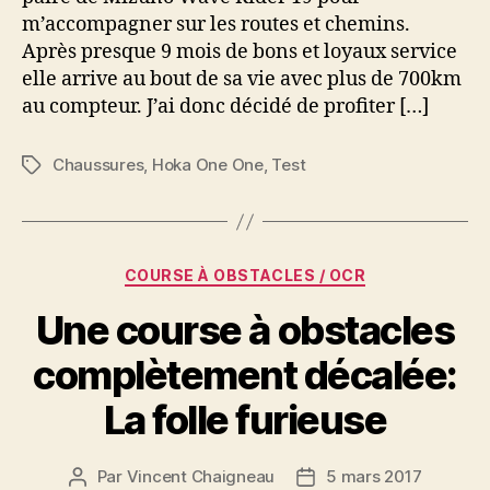
m’accompagner sur les routes et chemins.
pneu
route
Après presque 9 mois de bons et loyaux service
et
elle arrive au bout de sa vie avec plus de 700km
chemin
au compteur. J’ai donc décidé de profiter […]
Chaussures
,
Hoka One One
,
Test
Étiquettes
Catégories
COURSE À OBSTACLES / OCR
Une course à obstacles
complètement décalée:
La folle furieuse
Par
Vincent Chaigneau
5 mars 2017
Auteur
Date