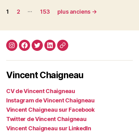
Navigation
…
1
2
153
plus anciens
→
des
articles
Instagram
Facebook
Twitter
Linkedin
Site
web
Vincent Chaigneau
CV de Vincent Chaigneau
Instagram de Vincent Chaigneau
Vincent Chaigneau sur Facebook
Twitter de Vincent Chaigneau
Vincent Chaigneau sur LinkedIn