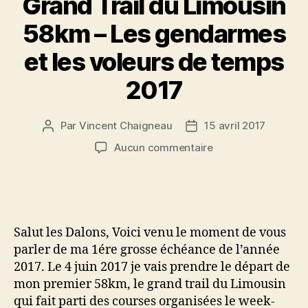
Grand Trail du Limousin
58km – Les gendarmes
et les voleurs de temps
2017
Par
Vincent Chaigneau
15 avril 2017
Auteur
Date
de
de
sur
Aucun commentaire
l’article
l’article
Grand
Trail
du
Limousin
58km
Salut les Dalons, Voici venu le moment de vous
–
parler de ma 1ére grosse échéance de l’année
Les
2017. Le 4 juin 2017 je vais prendre le départ de
gendarmes
mon premier 58km, le grand trail du Limousin
et
les
qui fait parti des courses organisées le week-