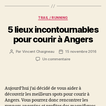
Catégories
TRAIL / RUNNING
5 lieux incontournables
pour courir à Angers
Par
Vincent Chaigneau
15 novembre 2016
Auteur
Date
de
de
sur
Un commentaire
l’article
l’article
5
lieux
incontournables
pour
courir
Aujourd’hui j’ai décidé de vous aider à
à
découvrir les meilleurs spots pour courir à
Angers
Angers. Vous pourrez donc rencontrer les