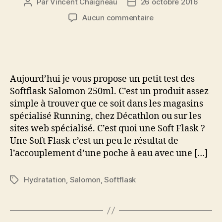
Par
Vincent Chaigneau
26 octobre 2016
Auteur
Date
de
de
sur
Aucun commentaire
l’article
l’article
Softflask
Salomon
250ml
pour
une
Aujourd’hui je vous propose un petit test des
hydratation
Softflask Salomon 250ml. C’est un produit assez
d’appoint
simple à trouver que ce soit dans les magasins
en
spécialisé Running, chez Décathlon ou sur les
trail
sites web spécialisé. C’est quoi une Soft Flask ?
Une Soft Flask c’est un peu le résultat de
l’accouplement d’une poche à eau avec une […]
Hydratation
,
Salomon
,
Softflask
Étiquettes