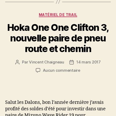
Catégories
MATÉRIEL DE TRAIL
Hoka One One Clifton 3,
nouvelle paire de pneu
route et chemin
Par
Vincent Chaigneau
14 mars 2017
Auteur
Date
de
de
sur
Aucun commentaire
l’article
l’article
Hoka
One
One
Clifton
3,
Salut les Dalons, bon l’année dernière j’avais
nouvelle
profité des soldes d’été pour investir dans une
paire
paire de Mizuno Wave Rider 19 pour
de