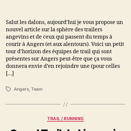
angers:
les
teams
Salut les dalons, aujourd’hui je vous propose un
trails
nouvel article sur la sphère des trailers
angevines
angevins et de ceux qui passent du temps à
courir à Angers (et aux alentours). Voici un petit
tour d’horizon des équipes de trail qui sont
présentes sur Angers peut-être que ça vous
donnera envie d’en rejoindre une (pour celles
[…]
Angers
,
Team
Étiquettes
Catégories
TRAIL / RUNNING