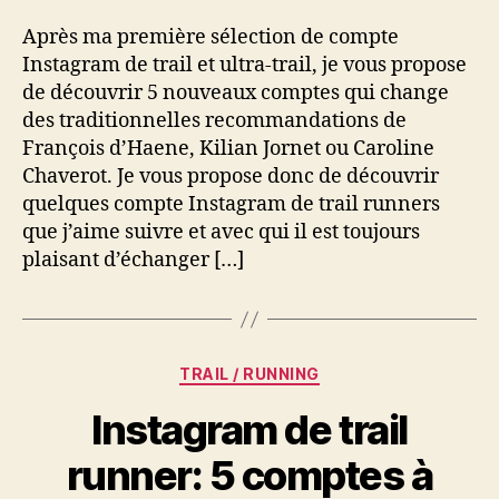
Trail
Après ma première sélection de compte
et
Instagram de trail et ultra-trail, je vous propose
Ultra-
de découvrir 5 nouveaux comptes qui change
trail
des traditionnelles recommandations de
que
j’aime
François d’Haene, Kilian Jornet ou Caroline
suivre
Chaverot. Je vous propose donc de découvrir
quelques compte Instagram de trail runners
que j’aime suivre et avec qui il est toujours
plaisant d’échanger […]
Catégories
TRAIL / RUNNING
Instagram de trail
runner: 5 comptes à