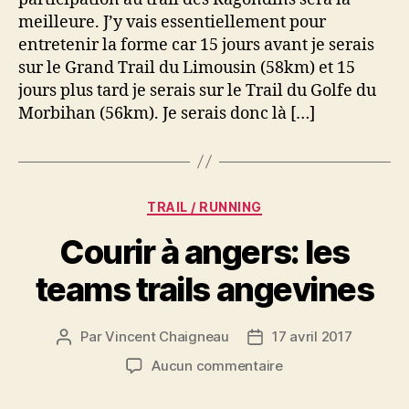
Première
meilleure. J’y vais essentiellement pour
participation
entretenir la forme car 15 jours avant je serais
sur le Grand Trail du Limousin (58km) et 15
jours plus tard je serais sur le Trail du Golfe du
Morbihan (56km). Je serais donc là […]
Catégories
TRAIL / RUNNING
Courir à angers: les
teams trails angevines
Par
Vincent Chaigneau
17 avril 2017
Auteur
Date
de
de
sur
Aucun commentaire
l’article
l’article
Courir
à