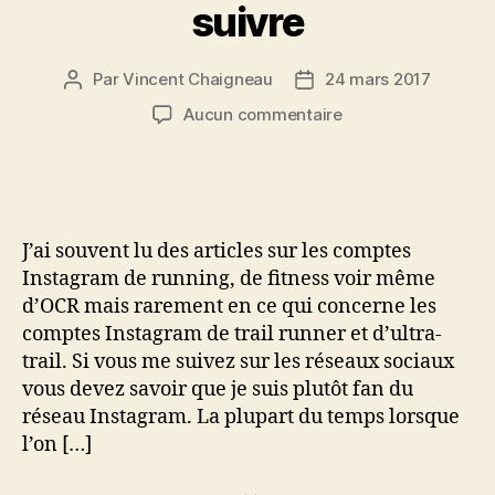
suivre
Par
Vincent Chaigneau
24 mars 2017
Auteur
Date
de
de
sur
Aucun commentaire
l’article
l’article
Instagram
de
trail
runner:
5
J’ai souvent lu des articles sur les comptes
comptes
Instagram de running, de fitness voir même
à
d’OCR mais rarement en ce qui concerne les
suivre
comptes Instagram de trail runner et d’ultra-
trail. Si vous me suivez sur les réseaux sociaux
vous devez savoir que je suis plutôt fan du
réseau Instagram. La plupart du temps lorsque
l’on […]