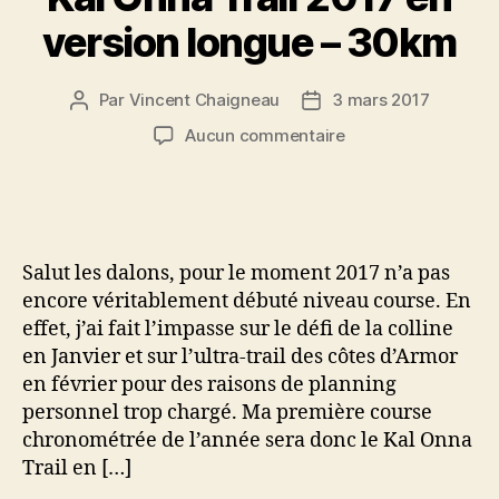
version longue – 30km
Par
Vincent Chaigneau
3 mars 2017
Auteur
Date
de
de
sur
Aucun commentaire
l’article
l’article
Kal
Onna
Trail
2017
en
Salut les dalons, pour le moment 2017 n’a pas
version
encore véritablement débuté niveau course. En
longue
effet, j’ai fait l’impasse sur le défi de la colline
–
en Janvier et sur l’ultra-trail des côtes d’Armor
30km
en février pour des raisons de planning
personnel trop chargé. Ma première course
chronométrée de l’année sera donc le Kal Onna
Trail en […]