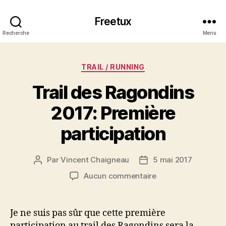
Freetux
Recherche
Menu
Catégories
TRAIL / RUNNING
Trail des Ragondins
2017: Première
participation
Par
Vincent Chaigneau
5 mai 2017
Auteur
Date
de
de
sur
Aucun commentaire
l’article
l’article
Trail
des
Ragondins
Je ne suis pas sûr que cette première
2017:
participation au trail des Ragondins sera la