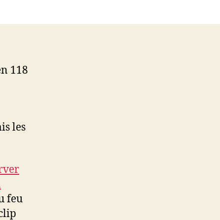
en 118
is les
rver
a
u feu
clip