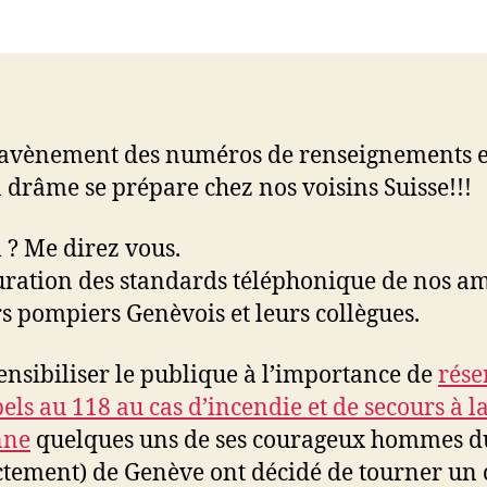
le
rap
des
pompiers
’avènement des numéros de renseignements 
 drâme se prépare chez nos voisins Suisse!!!
 ? Me direz vous.
uration des standards téléphonique de nos am
s pompiers Genèvois et leurs collègues.
ensibiliser le publique à l’importance de
rése
pels au 118 au cas d’incendie et de secours à l
nne
quelques uns de ses courageux hommes d
ctement) de Genève ont décidé de tourner un 