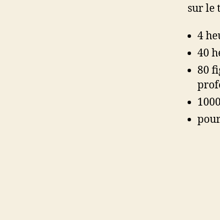
sur le
4 he
40 h
80 f
prof
1000
pour