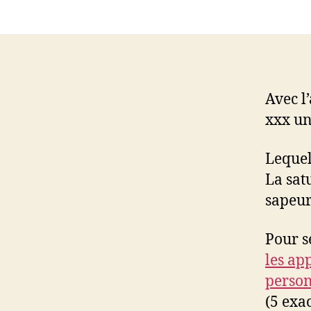
Avec l
xxx un
Lequel
La sat
sapeur
Pour s
les ap
perso
(5 exa