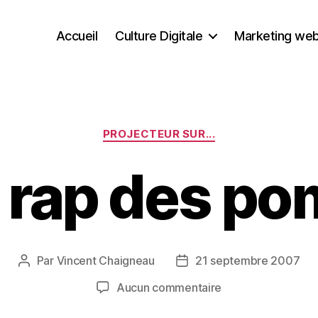
Accueil
Culture Digitale
Marketing we
Catégories
PROJECTEUR SUR...
e rap des p
Par
Vincent Chaigneau
21 septembre 2007
Auteur
Date
de
de
sur
Aucun commentaire
l’article
l’article
118,