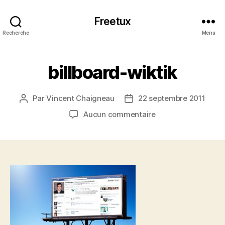
Freetux
Recherche
Menu
billboard-wiktik
Par
Vincent Chaigneau
22 septembre 2011
Auteur
Date
de
de
sur
Aucun commentaire
l’article
l’article
billboard-
wiktik