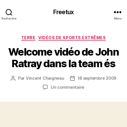
Freetux
Recherche
Menu
Catégories
TERRE
VIDÉOS DE SPORTS EXTRÊMES
Welcome vidéo de John
Ratray dans la team és
Par
Vincent Chaigneau
18 septembre 2009
Auteur
Date
de
de
sur
Un commentaire
l’article
l’article
Welcome
vidéo
de
John
Ratray
dans