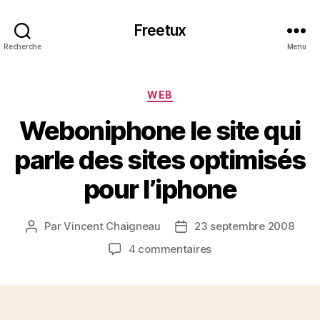
Freetux
Recherche
Menu
Catégories
WEB
Weboniphone le site qui
parle des sites optimisés
pour l’iphone
Par
Vincent Chaigneau
23 septembre 2008
Auteur
Date
de
de
sur
4 commentaires
l’article
l’article
Weboniphone
le
site
qui