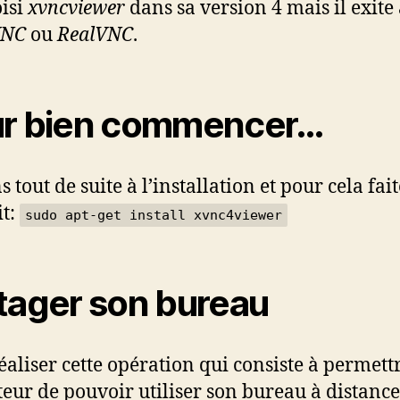
oisi
xvncviewer
dans sa version 4 mais il exite 
VNC
ou
RealVNC
.
r bien commencer…
 tout de suite à l’installation et pour cela fai
it:
sudo apt-get install xvnc4viewer
tager son bureau
éaliser cette opération qui consiste à permett
ateur de pouvoir utiliser son bureau à distance