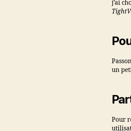
j’ai ch
Tight
Pou
Passons
un pet
Par
Pour r
utilis