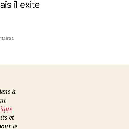
s il exite
sur
taires
Vino,
vnc
et
autres
astuces
iens à
ent
tique
uts et
pour le