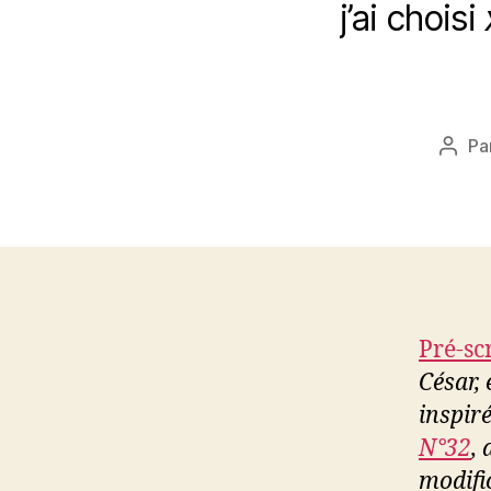
j’ai choisi
Pa
Aute
de
l’arti
Pré-sc
César, 
inspir
N°32
,
modifi