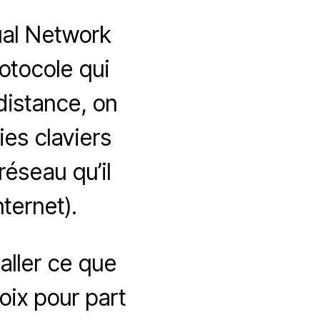
tual Network
rotocole qui
istance, on
ies claviers
réseau qu’il
nternet).
taller ce que
oix pour part