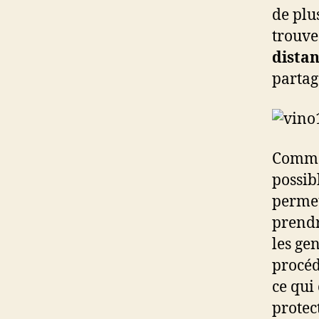
de plu
trouve
dista
partag
Comme 
possib
permet
prendr
les gen
procéd
ce qui
protec