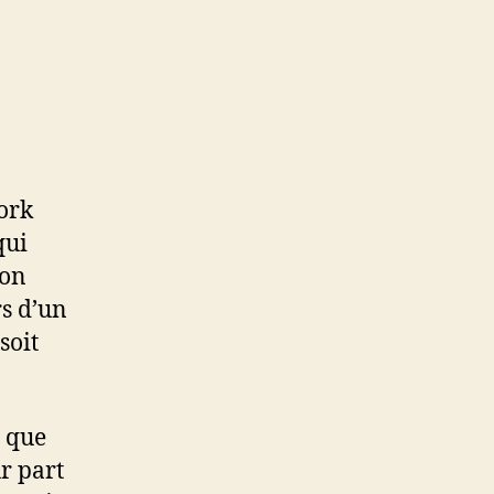
work
qui
 on
rs d’un
soit
e que
r part