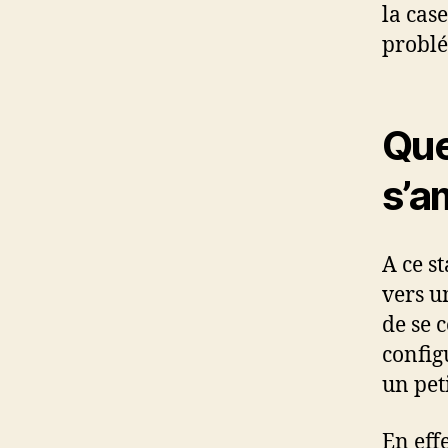
la case
problé
Que
s’a
A ce st
vers u
de se 
config
un peti
En eff