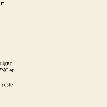
ut
iriger
VNC et
 reste