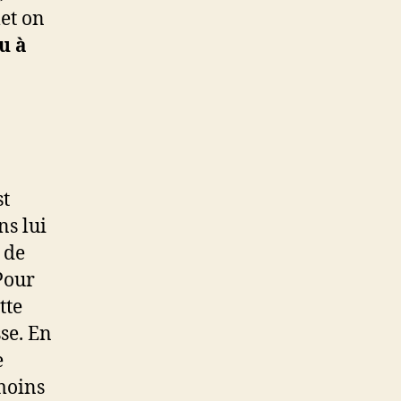
et on
u à
:
st
ns lui
 de
Pour
tte
se. En
e
moins