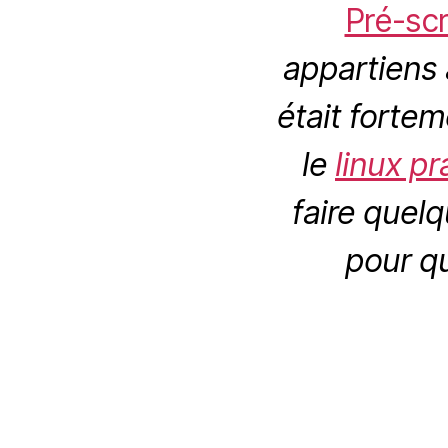
Pré-sc
appartiens 
était fortem
le
linux p
faire quel
pour qu