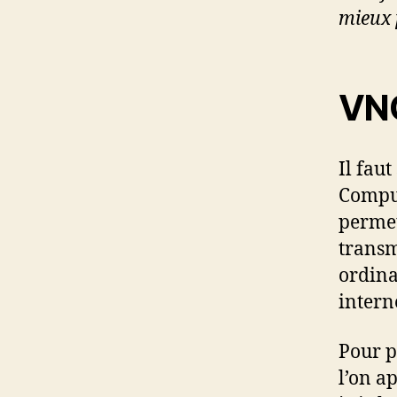
mieux 
VNC
Il faut
Comput
permet
transme
ordina
intern
Pour po
l’on a