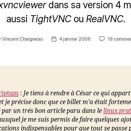
xvncviewer
dans sa version 4 mai
aussi
TightVNC
ou
RealVNC
.
r
Vincent Chaigneau
4 janvier 2006
18 commen
ur
Date
de
cle
l’article
riptum
:
Je tiens à rendre à César ce qui appart
et je précise donc que ce billet m’a était fortem
é par un trés bon article paru dans le
linux pra
 auxquel je me suis permis de faire quelques ajo
cations indispensables pour que tout se passe 