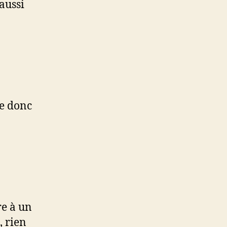
aussi
te donc
re à un
, rien