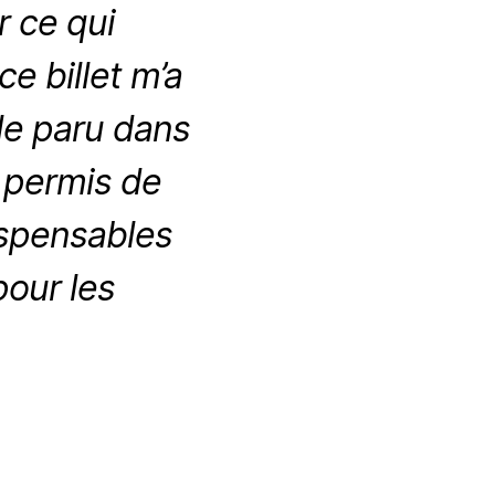
r ce qui
e billet m’a
cle paru dans
s permis de
ispensables
pour les