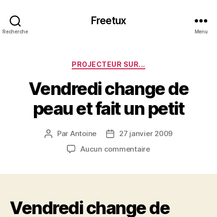
Freetux
Recherche
Menu
Catégories
PROJECTEUR SUR...
Vendredi change de
peau et fait un petit
Par
Antoine
27 janvier 2009
Auteur
Date
de
de
sur
Aucun commentaire
l’article
l’article
Vendredi
change
de
peau
Vendredi change de
et
fait