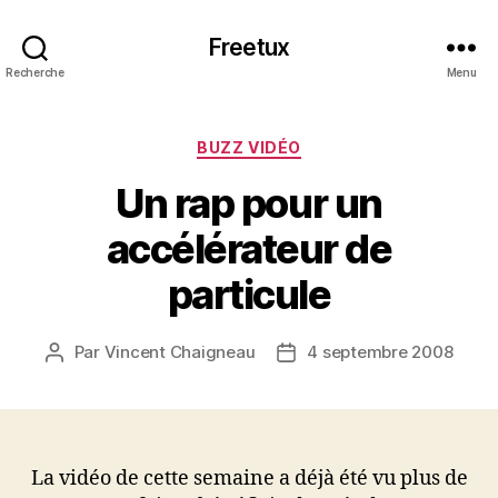
Freetux
Recherche
Menu
Catégories
BUZZ VIDÉO
Un rap pour un
accélérateur de
particule
Par
Vincent Chaigneau
4 septembre 2008
Auteur
Date
de
de
l’article
l’article
La vidéo de cette semaine a déjà été vu plus de