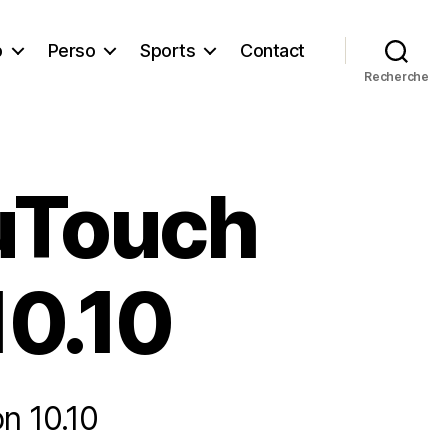
b
Perso
Sports
Contact
Recherche
 uTouch
10.10
n 10.10