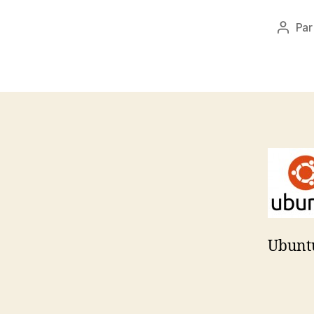
Pa
Auteu
de
l’artic
Ubuntu