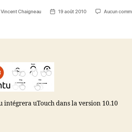
r
Vincent Chaigneau
19 août 2010
Aucun comme
r
Date
de
le
l’article
 intégrera uTouch dans la version 10.10