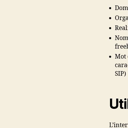
Doma
Orga
Real
Nom 
free
Mot 
cara
SIP)
Uti
L’inte