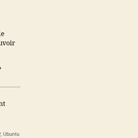
le
uvoir
?
nt
P
,
Ubuntu