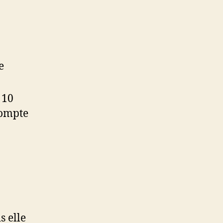
e
 10
compte
s elle