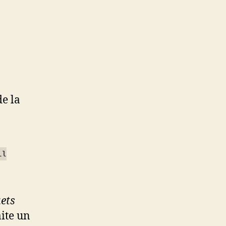
de la
ll
ets
aite un