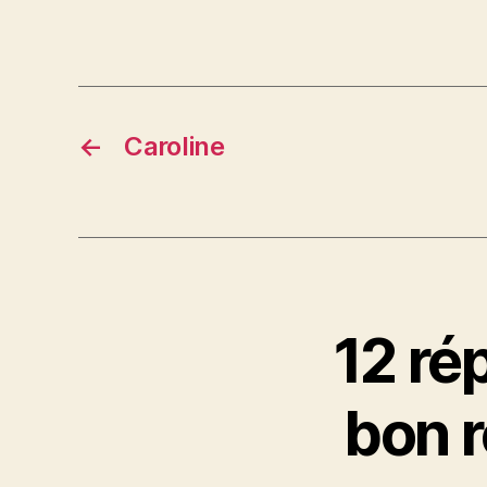
←
Caroline
12 ré
bon r