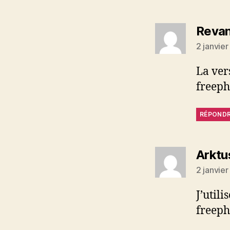
Reva
2 janvie
La ver
freep
RÉPOND
Arktu
2 janvie
J’util
freeph