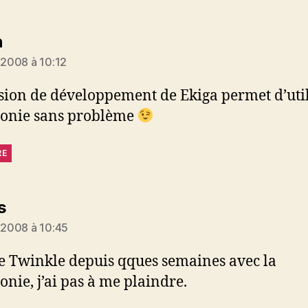
dit :
n
r 2008 à 10:12
sion de développement de Ekiga permet d’util
honie sans problème
RE
dit :
s
r 2008 à 10:45
ise Twinkle depuis qques semaines avec la
onie, j’ai pas à me plaindre.