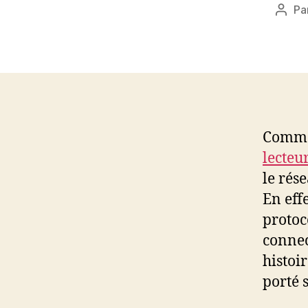
Pa
Aute
de
l’arti
Comme
lecteu
le rés
En eff
protoc
connec
histoi
porté 