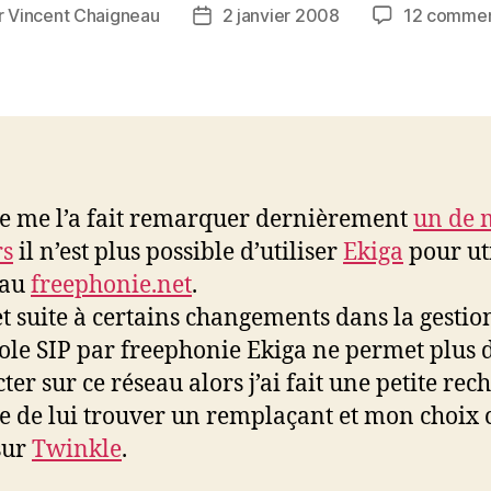
r
Vincent Chaigneau
2 janvier 2008
12 commen
ur
Date
de
cle
l’article
 me l’a fait remarquer dernièrement
un de 
rs
il n’est plus possible d’utiliser
Ekiga
pour uti
eau
freephonie.net
.
et suite à certains changements dans la gestio
ole SIP par freephonie Ekiga ne permet plus d
ter sur ce réseau alors j’ai fait une petite rec
re de lui trouver un remplaçant et mon choix c
sur
Twinkle
.