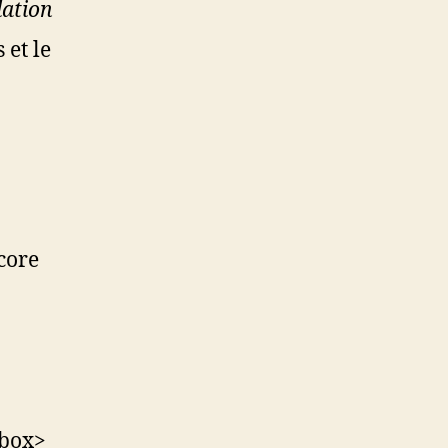
lation
 et le
ncore
ebox>