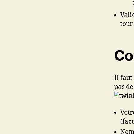
Vali
tour
Co
Il fau
pas de 
Votr
(facu
Nom 