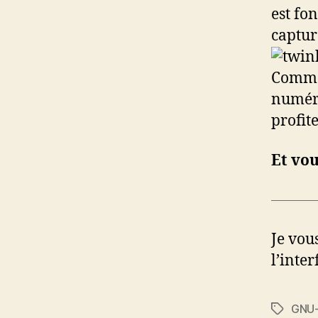
est fo
captur
Comme 
numéro
profit
Et vou
Je vou
l’inte
GNU-
Étiquett