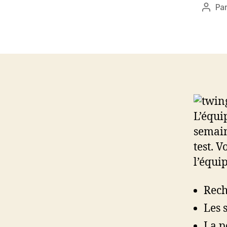
Pa
Auteu
de
l’artic
L’équi
semai
test. 
l’équi
Rech
Les 
La p