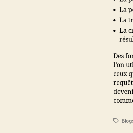
La p
La t
La c
résu
Des fo
l’on u
ceux q
requêt
deveni
comme 
Blog
Étiquett