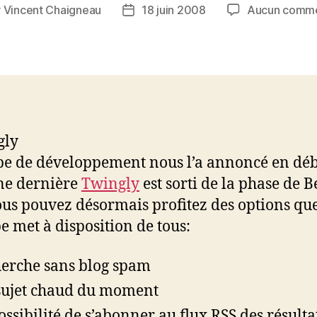
r
Vincent Chaigneau
18 juin 2008
Aucun comme
r
Date
de
le
l’article
pe de développement nous l’a annoncé en déb
ne dernière
Twingly
est sorti de la phase de B
Vous pouvez désormais profitez des options qu
pe met à disposition de tous:
erche sans blog spam
sujet chaud du moment
ossibilité de s’abonner au flux RSS des résulta