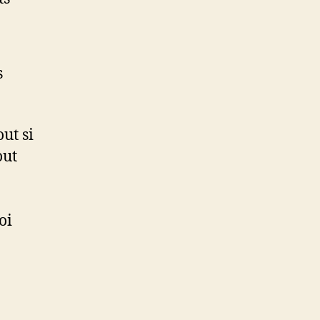
s
ut si
out
oi