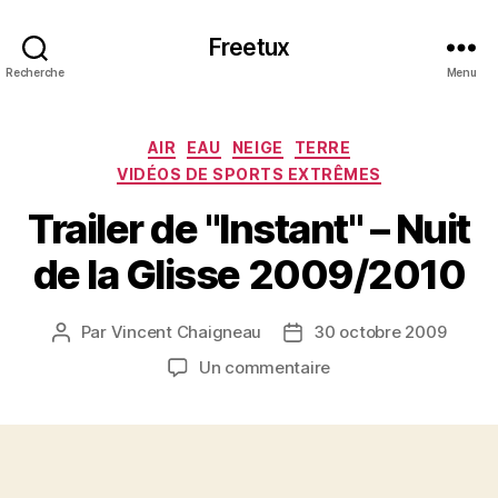
Freetux
Recherche
Menu
Catégories
AIR
EAU
NEIGE
TERRE
VIDÉOS DE SPORTS EXTRÊMES
Trailer de "Instant" – Nuit
de la Glisse 2009/2010
Par
Vincent Chaigneau
30 octobre 2009
Auteur
Date
de
de
sur
Un commentaire
l’article
l’article
Trailer
de
"Instant"
–
Nuit