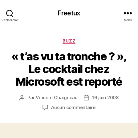
Freetux
Recherche
Menu
Catégories
BUZZ
« t’as vu ta tronche ? »,
Le cocktail chez
Microsoft est reporté
Par
Vincent Chaigneau
16 juin 2008
Auteur
Date
de
de
sur
Aucun commentaire
l’article
l’article
« t’as
vu
ta
tronche