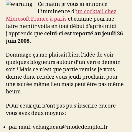
? »,
Ce matin je vous ai annoncé
Le
l’imminence d’
un cocktail chez
cocktail
Microsoft France à paris
et comme pour me
chez
faire mentir voila en tout début d’après midi
Microsoft
j’apprends que
celui-ci est reporté au jeudi 26
est
juin 2008.
reporté
Dommage ça me plaisait bien l’idée de voir
quelques blogueurs autour d’un verre demain
soir ! Mais ce n’est que partie remise je vous
donne donc rendez vous jeudi prochain pour
une soirée même lieu mais peut être pas même
heure.
POur ceux qui n’ont pas pu s’inscrire encore
vous avez deux moyens:
par mail: vchaigneau@modedemploi.fr