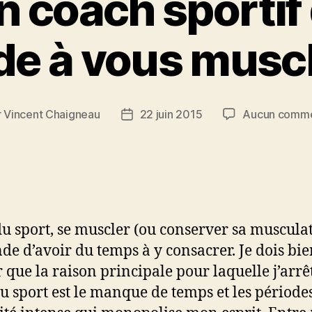
un coach sportif
de à vous musc
r
Vincent Chaigneau
22 juin 2015
Aucun comme
ur
Date
de
le
l’article
du sport, se muscler (ou conserver sa muscula
e d’avoir du temps à y consacrer. Je dois bie
 que la raison principale pour laquelle j’arrê
du sport est le manque de temps et les période