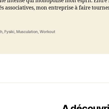
vité intense qui monopolise mon esprit. Entre
tés associatives, mon entreprise à faire tourn
ch
,
Fysiki
,
Musculation
,
Workout
es
A découvri