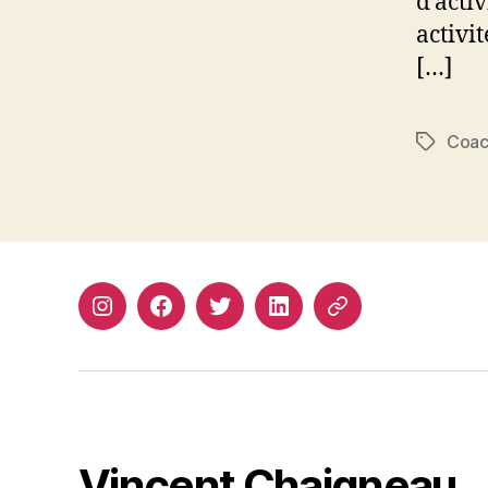
d’acti
activi
[…]
Coa
Étiquett
Instagram
Facebook
Twitter
Linkedin
Site
web
Vincent Chaigneau