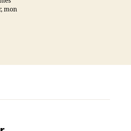
 mes
er, mon
r