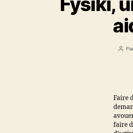
Fysiki, 
ai
Pa
Aute
de
l’artic
Faire 
demand
avouer
faire 