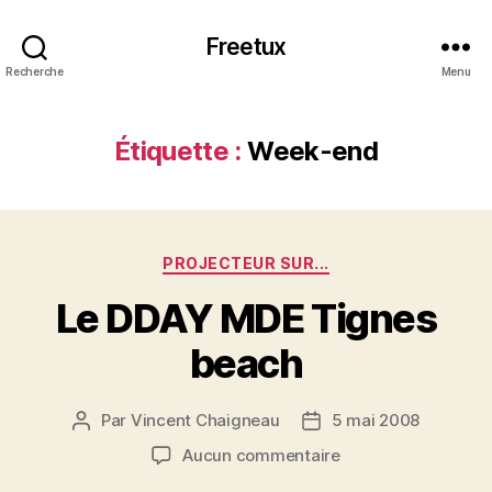
Freetux
Recherche
Menu
Étiquette :
Week-end
Catégories
PROJECTEUR SUR...
Le DDAY MDE Tignes
beach
Par
Vincent Chaigneau
5 mai 2008
Auteur
Date
de
de
sur
Aucun commentaire
l’article
l’article
Le