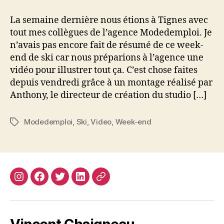
DDAY
MDE
La semaine dernière nous étions à Tignes avec
Tignes
tout mes collègues de l’agence Modedemploi. Je
beach
n’avais pas encore fait de résumé de ce week-
end de ski car nous préparions à l’agence une
vidéo pour illustrer tout ça. C’est chose faites
depuis vendredi grâce à un montage réalisé par
Anthony, le directeur de création du studio […]
Modedemploi
,
Ski
,
Video
,
Week-end
Étiquettes
Instagram
Facebook
Twitter
Linkedin
Site
web