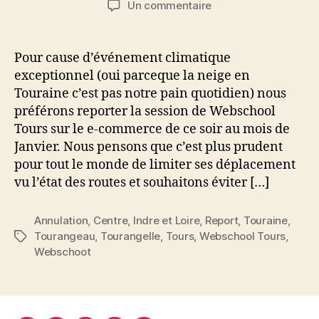
sur
Un commentaire
l’article
l’article
Report
de
la
Pour cause d’événement climatique
session
exceptionnel (oui parceque la neige en
de
Touraine c’est pas notre pain quotidien) nous
Webschool
préférons reporter la session de Webschool
Tours
Tours sur le e-commerce de ce soir au mois de
du
Janvier. Nous pensons que c’est plus prudent
17
décembre
pour tout le monde de limiter ses déplacement
vu l’état des routes et souhaitons éviter […]
Annulation
,
Centre
,
Indre et Loire
,
Report
,
Touraine
,
Tourangeau
,
Tourangelle
,
Tours
,
Webschool Tours
,
Étiquettes
Webschoot