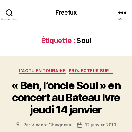
Freetux
Recherche
Menu
Étiquette :
Soul
Catégories
L'ACTU EN TOURAINE
PROJECTEUR SUR...
« Ben, l’oncle Soul » en
concert au Bateau Ivre
jeudi 14 janvier
Par
Vincent Chaigneau
12 janvier 2010
Auteur
Date
de
de