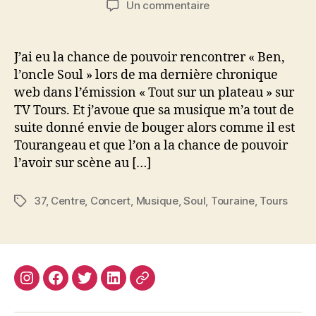
sur
Un commentaire
l’article
l’article
« Ben,
l’oncle
Soul »
J’ai eu la chance de pouvoir rencontrer « Ben,
en
l’oncle Soul » lors de ma dernière chronique
concert
web dans l’émission « Tout sur un plateau » sur
au
TV Tours. Et j’avoue que sa musique m’a tout de
Bateau
suite donné envie de bouger alors comme il est
Ivre
Tourangeau et que l’on a la chance de pouvoir
jeudi
14
l’avoir sur scène au […]
janvier
37
,
Centre
,
Concert
,
Musique
,
Soul
,
Touraine
,
Tours
Étiquettes
Instagram
Facebook
Twitter
Linkedin
Site
web