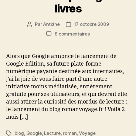
livres
Par
Antoine
17 octobre 2009
Auteur
Date
de
de
sur
8 commentaires
l’article
l’article
Romanvoyage.fr
:
avis
Alors que Google annonce le lancement de
de
Google Edition, sa future plate-forme
lecteurs
numérique payante destinée aux internautes,
et
j’ai la joie de vous faire part d’une autre
partage
initiative moins médiatisée, entièrement
de
gratuite pour ses utilisateurs, et qui devrait elle
livres
aussi attirer la curiosité des mordus de lecture :
le lancement du blog romanvoyage.fr ! Voilà 2
mois […]
blog
,
Google
,
Lecture
,
roman
,
Voyage
Étiquettes