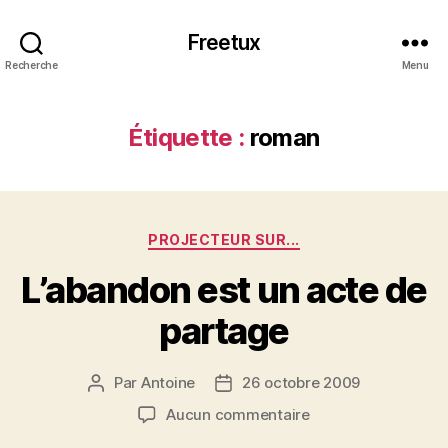
Freetux
Recherche
Menu
Étiquette :
roman
Catégories
PROJECTEUR SUR...
L’abandon est un acte de
partage
Par
Antoine
26 octobre 2009
Auteur
Date
de
de
sur
Aucun commentaire
l’article
l’article
L’abandon