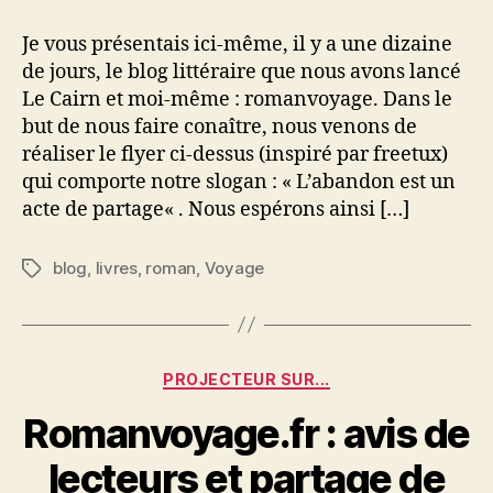
est
un
Je vous présentais ici-même, il y a une dizaine
acte
de jours, le blog littéraire que nous avons lancé
de
Le Cairn et moi-même : romanvoyage. Dans le
partage
but de nous faire conaître, nous venons de
réaliser le flyer ci-dessus (inspiré par freetux)
qui comporte notre slogan : « L’abandon est un
acte de partage« . Nous espérons ainsi […]
blog
,
livres
,
roman
,
Voyage
Étiquettes
Catégories
PROJECTEUR SUR...
Romanvoyage.fr : avis de
lecteurs et partage de