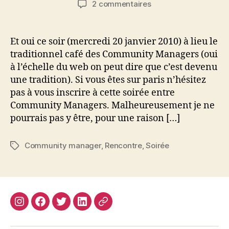
sur
2 commentaires
l’article
l’article
5
bonnes
raisons
Et oui ce soir (mercredi 20 janvier 2010) à lieu le
d’aller
traditionnel café des Community Managers (oui
au
à l’échelle du web on peut dire que c’est devenu
café
une tradition). Si vous êtes sur paris n’hésitez
des
pas à vous inscrire à cette soirée entre
Community
Community Managers. Malheureusement je ne
Managers
ce
pourrais pas y être, pour une raison […]
soir
Community manager
,
Rencontre
,
Soirée
Étiquettes
Instagram
Facebook
Twitter
Linkedin
Site
web