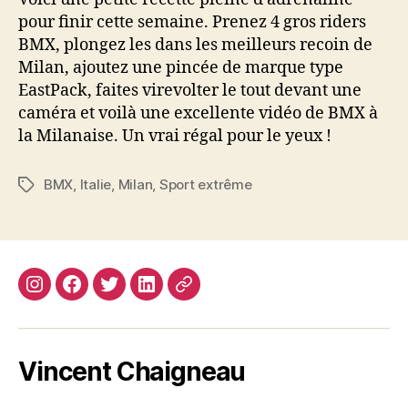
milanaise
pour finir cette semaine. Prenez 4 gros riders
BMX, plongez les dans les meilleurs recoin de
Milan, ajoutez une pincée de marque type
EastPack, faites virevolter le tout devant une
caméra et voilà une excellente vidéo de BMX à
la Milanaise. Un vrai régal pour le yeux !
BMX
,
Italie
,
Milan
,
Sport extrême
Étiquettes
Instagram
Facebook
Twitter
Linkedin
Site
web
Vincent Chaigneau