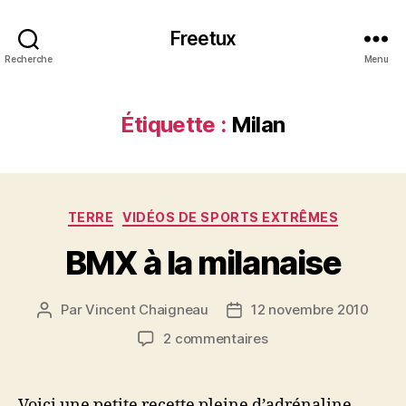
Freetux
Recherche
Menu
Étiquette :
Milan
Catégories
TERRE
VIDÉOS DE SPORTS EXTRÊMES
BMX à la milanaise
Par
Vincent Chaigneau
12 novembre 2010
Auteur
Date
de
de
sur
2 commentaires
l’article
l’article
BMX
à
la
Voici une petite recette pleine d’adrénaline