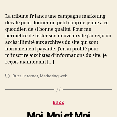
l’article
l’article
La
tribune
à
La tribune.fr lance une campagne marketing
la
décalé pour donner un petit coup de jeune a ce
une
quotidien de si bonne qualité. Pour me
permettre de tester son nouveau site j’ai reçu un
accès illimité aux archives du site qui sont
normalement payante. J’en ai profité pour
m’inscrire aux listes d’informations du site. Je
reçois maintenant […]
Buzz
,
Internet
,
Marketing web
Étiquettes
Catégories
BUZZ
Moi, Moi et Moi