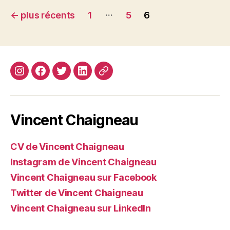
Navigation
…
←
plus récents
1
5
6
des
articles
Instagram
Facebook
Twitter
Linkedin
Site
web
Vincent Chaigneau
CV de Vincent Chaigneau
Instagram de Vincent Chaigneau
Vincent Chaigneau sur Facebook
Twitter de Vincent Chaigneau
Vincent Chaigneau sur LinkedIn