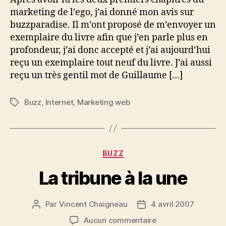
marketing de l’ego, j’ai donné mon avis sur
buzzparadise. Il m’ont proposé de m’envoyer un
exemplaire du livre afin que j’en parle plus en
profondeur, j’ai donc accepté et j’ai aujourd’hui
reçu un exemplaire tout neuf du livre. J’ai aussi
reçu un très gentil mot de Guillaume […]
Buzz
,
Internet
,
Marketing web
Étiquettes
Catégories
BUZZ
La tribune à la une
Par
Vincent Chaigneau
4 avril 2007
Auteur
Date
de
de
sur
Aucun commentaire