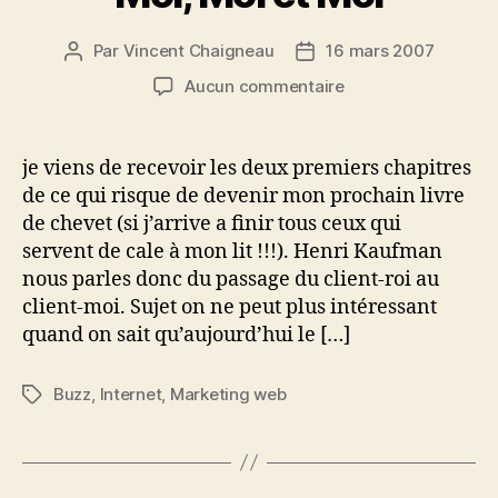
Par
Vincent Chaigneau
16 mars 2007
Auteur
Date
de
de
sur
Aucun commentaire
l’article
l’article
Moi,
Moi
et
je viens de recevoir les deux premiers chapitres
Moi
de ce qui risque de devenir mon prochain livre
de chevet (si j’arrive a finir tous ceux qui
servent de cale à mon lit !!!). Henri Kaufman
nous parles donc du passage du client-roi au
client-moi. Sujet on ne peut plus intéressant
quand on sait qu’aujourd’hui le […]
Buzz
,
Internet
,
Marketing web
Étiquettes