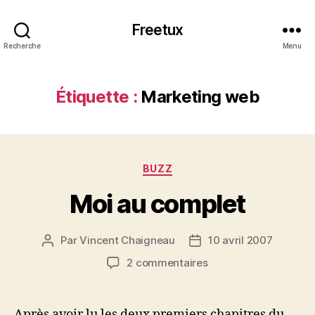
Freetux
Recherche
Menu
Étiquette :
Marketing web
Catégories
BUZZ
Moi au complet
Par
Vincent Chaigneau
10 avril 2007
Auteur
Date
de
de
sur
2 commentaires
l’article
l’article
Moi
au
complet
Après avoir lu les deux premiers chapitres du