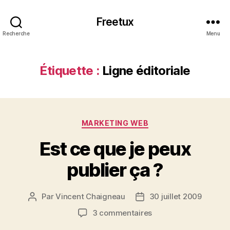
Freetux
Recherche
Menu
Étiquette :
Ligne éditoriale
Catégories
MARKETING WEB
Est ce que je peux
publier ça ?
Par
Vincent Chaigneau
30 juillet 2009
Auteur
Date
de
de
sur
3 commentaires
l’article
l’article
Est