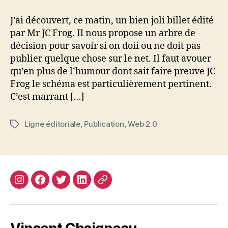
ce
que
J’ai découvert, ce matin, un bien joli billet édité
je
par Mr JC Frog. Il nous propose un arbre de
peux
décision pour savoir si on doii ou ne doit pas
publier
publier quelque chose sur le net. Il faut avouer
ça
qu’en plus de l’humour dont sait faire preuve JC
?
Frog le schéma est particulièrement pertinent.
C’est marrant […]
Ligne éditoriale
,
Publication
,
Web 2.0
Étiquettes
Instagram
Facebook
Twitter
Linkedin
Site
web