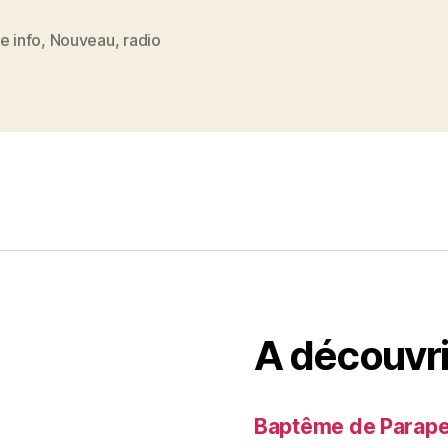
e info
,
Nouveau
,
radio
es
A découvri
Baptême de Parapent