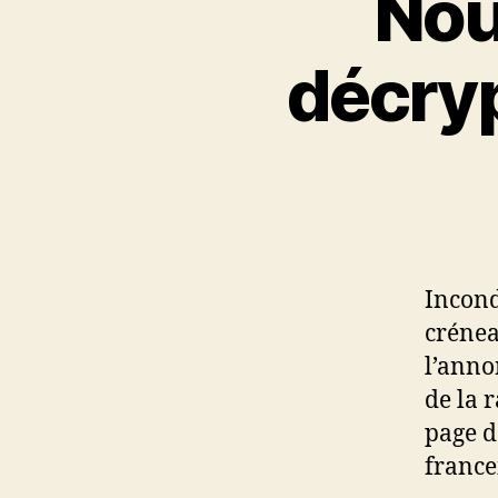
Nou
décry
Incond
crénea
l’anno
de la r
page d
france