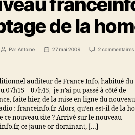
veau franceinfo.
ptage de la hom
Par
Antoine
27 mai 2009
2 commentaires
Auteur
Date
de
de
l’article
l’article
:
itionnel auditeur de France Info, habitué du
u 07h15 – 07h45, je n’ai pu passé à côté de
nce, faite hier, de la mise en ligne du nouveau
adio : franceinfo.fr. Alors, qu’en est-il de la 
e ce nouveau site ? Arrivé sur le nouveau
info.fr, ce jaune or dominant, […]