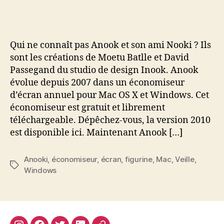
veut
des
figurines
Anooki
Qui ne connaît pas Anook et son ami Nooki ? Ils
?!
sont les créations de Moetu Batlle et David
Passegand du studio de design Inook. Anook
évolue depuis 2007 dans un économiseur
d’écran annuel pour Mac OS X et Windows. Cet
économiseur est gratuit et librement
téléchargeable. Dépêchez-vous, la version 2010
est disponible ici. Maintenant Anook […]
Anooki
,
économiseur
,
écran
,
figurine
,
Mac
,
Veille
,
Étiquettes
Windows