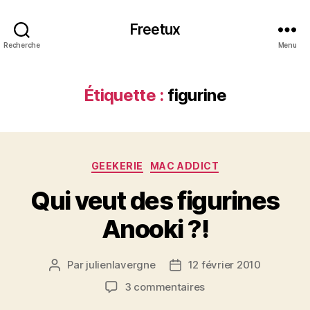
Freetux
Recherche
Menu
Étiquette :
figurine
Catégories
GEEKERIE
MAC ADDICT
Qui veut des figurines
Anooki ?!
Par
julienlavergne
12 février 2010
Auteur
Date
de
de
sur
3 commentaires
l’article
l’article
Qui