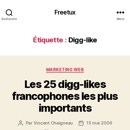
Freetux
Recherche
Menu
Étiquette :
Digg-like
Catégories
MARKETING WEB
Les 25 digg-likes
francophones les plus
importants
Par
Vincent Chaigneau
15 mai 2009
Auteur
Date
de
de