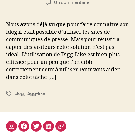
sur
Un commentaire
l’article
l’article
Les
25
digg-
Nous avons déjà vu que pour faire connaître son
likes
blog il était possible d’utiliser les sites de
francophones
communiqués de presse. Mais pour réussir à
les
capter des visiteurs cette solution n’est pas
plus
idéal. L’utilisation de Digg-Like est bien plus
importants
efficace pour un peu que l’on cible
correctement ceux à utiliser. Pour vous aider
dans cette tâche […]
blog
,
Digg-like
Étiquettes
Instagram
Facebook
Twitter
Linkedin
Site